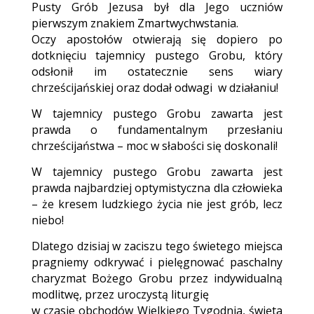
Pusty Grób Jezusa był dla Jego uczniów
pierwszym znakiem Zmartwychwstania.
Oczy apostołów otwierają się dopiero po
dotknięciu tajemnicy pustego Grobu, który
odsłonił im ostatecznie sens wiary
chrześcijańskiej oraz dodał odwagi w działaniu!
W tajemnicy pustego Grobu zawarta jest
prawda o fundamentalnym przesłaniu
chrześcijaństwa – moc w słabości się doskonali!
W tajemnicy pustego Grobu zawarta jest
prawda najbardziej optymistyczna dla człowieka
– że kresem ludzkiego życia nie jest grób, lecz
niebo!
Dlatego dzisiaj w zaciszu tego świetego miejsca
pragniemy odkrywać i pielęgnować paschalny
charyzmat Bożego Grobu przez indywidualną
modlitwę, przez uroczystą liturgię
w czasie obchodów Wielkiego Tygodnia, święta