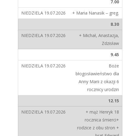
7.00
+ Maria Nanasik – greg.
8.30
+ Michał, Anastazja,
Zdzisław
9.45
Boże
błogosławieństwo dla
Anny Marii z okazji 6
rocznicy urodzin
12.15
+ mąż Henryk 18
rocznica śmierci+
rodzice z obu stron +
brat Edward