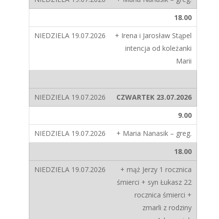
18.00
+ Irena i Jarosław Stąpel
intencja od koleżanki
Marii
CZWARTEK 23.07.2026
9.00
+ Maria Nanasik – greg.
18.00
+ mąż Jerzy 1 rocznica
śmierci + syn Łukasz 22
rocznica śmierci +
zmarli z rodziny