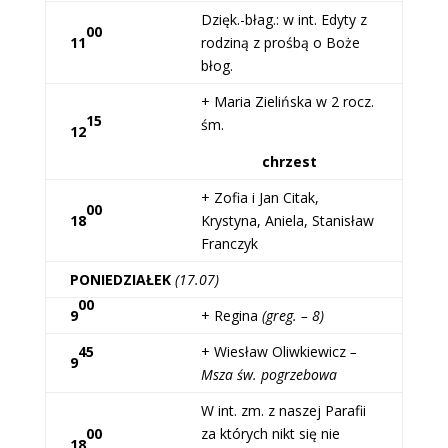
Dzięk.-błag.: w int. Edyty z
00
11
rodziną z prośbą o Boże
błog.
+ Maria Zielińska w 2 rocz.
15
śm.
12
chrzest
+ Zofia i Jan Citak,
00
18
Krystyna, Aniela, Stanisław
Franczyk
PONIEDZIAŁEK
(17.07)
00
9
+ Regina
(greg. – 8)
45
+ Wiesław Oliwkiewicz
–
9
Msza św. pogrzebowa
W int. zm. z naszej Parafii
00
za których nikt się nie
18