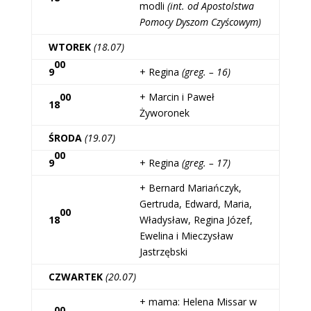
modli
(int. od Apostolstwa
Pomocy Dyszom Czyścowym)
WTOREK
(18.07)
00
9
+ Regina
(greg. – 16)
00
+ Marcin i Paweł
18
Żyworonek
ŚRODA
(19.07)
00
9
+ Regina
(greg. – 17)
+ Bernard Mariańczyk,
Gertruda, Edward, Maria,
00
18
Władysław, Regina Józef,
Ewelina i Mieczysław
Jastrzębski
CZWARTEK
(20.07)
+ mama: Helena Missar w
00