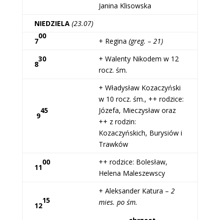
Janina Klisowska
NIEDZIELA
(23.07)
00
7
+ Regina
(greg. – 21)
30
+ Walenty Nikodem w 12
8
rocz. śm.
+ Władysław Kozaczyński
w 10 rocz. śm., ++ rodzice:
45
Józefa, Mieczysław oraz
9
++ z rodzin:
Kozaczyńskich, Burysiów i
Trawków
00
++ rodzice: Bolesław,
11
Helena Maleszewscy
+ Aleksander Katura –
2
15
mies. po śm.
12