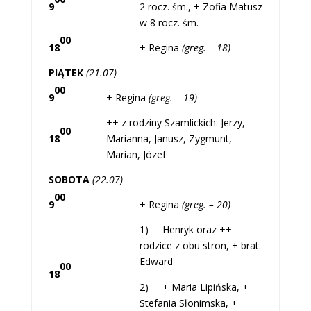
9
2 rocz. śm., + Zofia Matusz
w 8 rocz. śm.
00
18
+ Regina
(greg. – 18)
PIĄTEK
(21.07)
00
9
+ Regina
(greg. – 19)
++ z rodziny Szamlickich: Jerzy,
00
18
Marianna, Janusz, Zygmunt,
Marian, Józef
SOBOTA
(22.07)
00
9
+ Regina
(greg. – 20)
1) Henryk oraz ++
rodzice z obu stron, + brat:
Edward
00
18
2) + Maria Lipińska, +
Stefania Słonimska, +