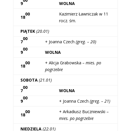
00
9
WOLNA
00
Kazimierz Ławniczak w 11
18
rocz. śm.
PIĄTEK
(20.01)
00
7
+ Joanna Czech
(greg. – 20)
00
9
WOLNA
00
+ Alicja Grabowska
– mies. po
18
pogrzebie
SOBOTA
(21.01)
00
7
WOLNA
00
9
+ Joanna Czech
(greg. – 21)
00
+ Arkadiusz Buczniewski –
18
mies. po pogrzebie
NIEDZIELA
(22.01)