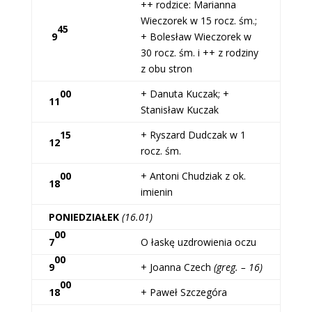
++ rodzice: Marianna
Wieczorek w 15 rocz. śm.;
45
9
+ Bolesław Wieczorek w
30 rocz. śm. i ++ z rodziny
z obu stron
00
+ Danuta Kuczak; +
11
Stanisław Kuczak
15
+ Ryszard Dudczak w 1
12
rocz. śm.
00
+ Antoni Chudziak z ok.
18
imienin
PONIEDZIAŁEK
(16.01)
00
7
O łaskę uzdrowienia oczu
00
9
+ Joanna Czech
(greg. – 16)
00
18
+ Paweł Szczegóra