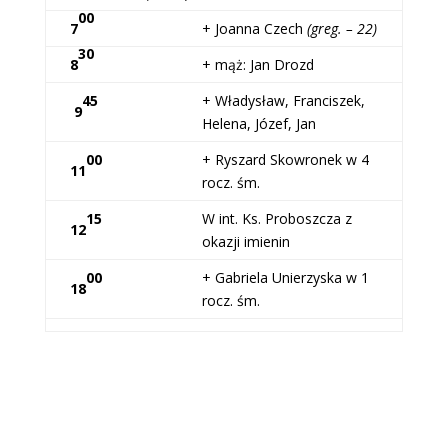
00
7
+ Joanna Czech
(greg. – 22)
30
8
+ mąż: Jan Drozd
45
+ Władysław, Franciszek,
9
Helena, Józef, Jan
00
+ Ryszard Skowronek w 4
11
rocz. śm.
15
W int. Ks. Proboszcza z
12
okazji imienin
00
+ Gabriela Unierzyska w 1
18
rocz. śm.