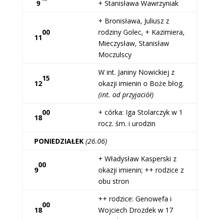
9
+ Stanisława Wawrzyniak
+ Bronisława, Juliusz z
00
rodziny Golec, + Kazimiera,
11
Mieczysław, Stanisław
Moczulscy
W int. Janiny Nowickiej z
15
12
okazji imienin o Boże błog.
(int. od przyjaciół)
00
+ córka: Iga Stolarczyk w 1
18
rocz. śm. i urodzin
PONIEDZIAŁEK
(26.06)
+ Władysław Kasperski z
00
9
okazji imienin; ++ rodzice z
obu stron
++ rodzice: Genowefa i
00
18
Wojciech Drozdek w 17