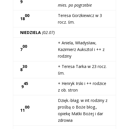
9
mies. po pogrzebie
00
Teresa Gorzkiewicz w 3
18
rocz. śm.
NIEDZIELA
(02.07)
+ Aniela, Władysław,
00
7
Kazimierz Auksztol i ++ z
rodziny
30
+ Teresa Tarka w 23 rocz.
8
śm.
45
+ Henryk Irski i ++ rodzice
9
z ob. stron
Dzięk.-błag. w int rodziny z
00
prośbą o Boże błog.,
11
opiekę Matki Bożej i dar
zdrowia