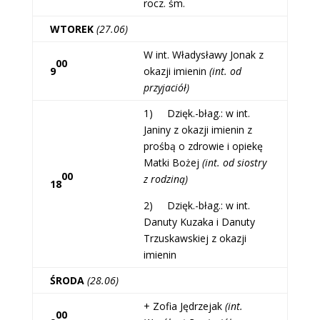
rocz. śm.
WTOREK
(27.06)
W int. Władysławy Jonak z
00
9
okazji imienin
(int. od
przyjaciół)
1) Dzięk.-błag.: w int.
Janiny z okazji imienin z
prośbą o zdrowie i opiekę
Matki Bożej
(int. od siostry
00
z rodziną)
18
2) Dzięk.-błag.: w int.
Danuty Kuzaka i Danuty
Trzuskawskiej z okazji
imienin
ŚRODA
(28.06)
+ Zofia Jędrzejak
(int.
00