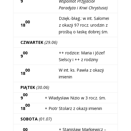
9
Wspólnot Przyjaciół
Paradyża i Krwi Chrystusa)
Dzięk.-błag.: w int. Salomei
00
18
z okazji 97 rocz. urodzin z
prośbą o łaskę dobrej śm.
CZWARTEK
(29.06)
00
++ rodzice: Maria i Józef
9
Sielscy i ++ z rodziny
00
W int. ks. Pawła z okazji
18
imienin
PIĄTEK
(30.06)
00
9
+ Władysław Nizio w 3 rocz. śm.
00
18
+ Piotr Stolarz z okazji imienin
SOBOTA
(01.07)
00
+ Stanisław Markiewicz
–