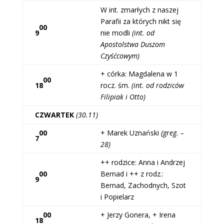
W int. zmarłych z naszej
Parafii za których nikt się
00
9
nie modli
(int. od
Apostolstwa Duszom
Czyśćcowym)
+ córka: Magdalena w 1
00
18
rocz. śm.
(int. od rodziców
Filipiak i Otto)
CZWARTEK
(30.11)
00
+ Marek Uznański
(greg. –
7
28)
++ rodzice: Anna i Andrzej
00
Bernad i ++ z rodz.:
9
Bernad, Zachodnych, Szot
i Popielarz
00
+ Jerzy Gonera, + Irena
18