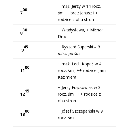
+ mąż: Jerzy w 14 rocz.
00
7
śm., + brat: Janusz i ++
rodzice z obu stron
30
+ Władysława, + Michał
8
Druć
45
+ Ryszard Superski –
9
9
mies. po śm.
+ mąż: Lech Kopeć w 4
00
11
rocz. śm.; ++ rodzice: Jan i
Kazimiera
+ Jerzy Frąckowiak w 3
15
12
rocz. śm. i ++ rodzice z
obu stron
00
+ Józef Szczepański w 9
18
rocz. śm.