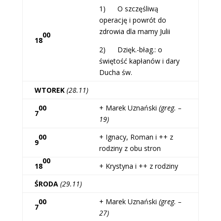
1) O szczęśliwą
operację i powrót do
zdrowia dla mamy Julii
00
18
2) Dzięk.-błag.: o
świętość kapłanów i dary
Ducha św.
WTOREK
(28.11)
00
+ Marek Uznański
(greg. –
7
19)
00
+ Ignacy, Roman i ++ z
9
rodziny z obu stron
00
18
+ Krystyna i ++ z rodziny
ŚRODA
(29.11)
00
+ Marek Uznański
(greg. –
7
27)