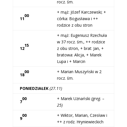
rocz. śm.
+ mąż: Józef Karczewski; +
00
11
córka: Bogusława i ++
rodzice z obu stron
+ mąż: Eugeniusz Rzechuła
w 37 rocz. śm., ++ rodzice
15
12
z obu stron, + brat: Jan, +
bratowa: Alicja, + Marek
Lupa i + Marcin
00
+ Marian Muszyński w 2
18
rocz. śm.
PONIEDZIAŁEK
(27.11)
00
+ Marek Uznański
(greg. –
7
25)
00
+ Wiktor, Marian, Czesław i
9
++ z rodz. Hryniewieckich