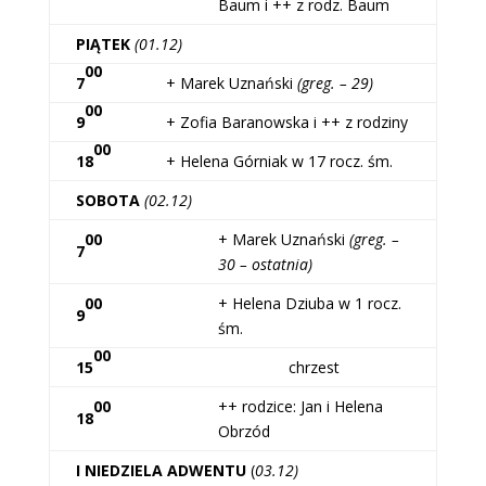
Baum i ++ z rodz. Baum
PIĄTEK
(01.12)
00
7
+ Marek Uznański
(greg. – 29)
00
9
+ Zofia Baranowska i ++ z rodziny
00
18
+ Helena Górniak w 17 rocz. śm.
SOBOTA
(02.12)
00
+ Marek Uznański
(greg. –
7
30 – ostatnia)
00
+ Helena Dziuba w 1 rocz.
9
śm.
00
15
chrzest
00
++ rodzice: Jan i Helena
18
Obrzód
I NIEDZIELA ADWENTU
(
03.12)