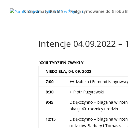
Charyzmaty Parafii
Pielgrzymowanie do Grobu 
Intencje 04.09.2022 – 
XXIII TYDZIEŃ ZWYKŁY
NIEDZIELA, 04. 09. 2022
7:00
++ Izabela i Edmund Łangowsc
8:30
+ Piotr Puzyrewski
9:45
Dziękczynno – błagalna w intencj
okazji 40. rocznicy urodzin
12:15
Dziękczynno – błagalna w intenc
rodziców Barbary i Tomasza – z 