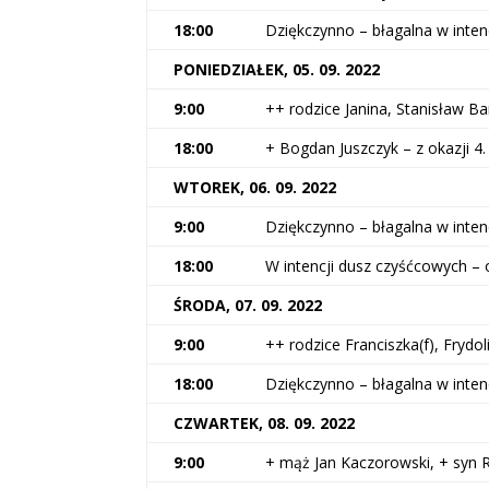
18:00
Dziękczynno – błagalna w intenc
PONIEDZIAŁEK, 05. 09. 2022
9:00
++ rodzice Janina, Stanisław Ba
18:00
+ Bogdan Juszczyk – z okazji 4. 
WTOREK, 06. 09. 2022
9:00
Dziękczynno – błagalna w intenc
18:00
W intencji dusz czyśćcowych 
ŚRODA, 07. 09. 2022
9:00
++ rodzice Franciszka(f), Frydol
18:00
Dziękczynno – błagalna w intenc
CZWARTEK, 08. 09. 2022
9:00
+ mąż Jan Kaczorowski, + syn 