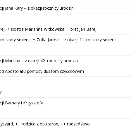
ji Jana Kary – z okazji rocznicy urodzin
rej, + siostra Marianna Witkowska, + brat Jan Barej
rocznicy śmierci, + Zofia Jarosz – z okazji 11. rocznicy śmierci
ji Marcina – z okazji 42. rocznicy urodzin
– od Apostolatu pomocy duszom czyśćcowym
in
ji Barbary i Krzysztofa
Ryszard, ++ rodzice z obu stron, ++ rodzeństwo