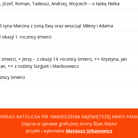
a, Józef, Roman, Tadeusz, Andrzej, Wojciech – o łaskę Nieba
od syna Marcina z żoną Ewą oraz wnucząt Mileny i Adama
 okazji 1. rocznicy śmierci
 śmierci, + Jerzy – z okazji 14. rocznicy śmierci, ++ Krystyna, Jan
an, ++ z rodziny Surgunt i Mardosewicz
cznicy śmierci
YMSKO-KATOLICKA PW. NAWIEDZENIA NAJŚWIĘTSZEJ MARYI PAN
Zdjęcia w oprawie graficznej strony ©Jan Mazur
projekt i wykonanie
Mateusz Urbanowicz