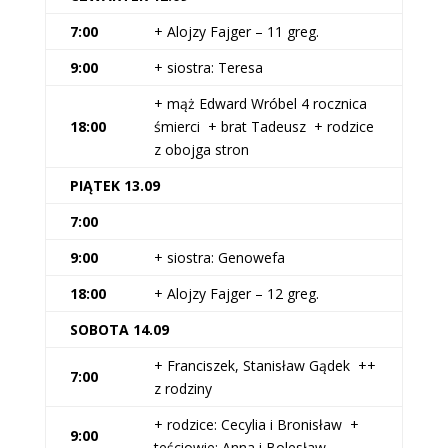
7:00
+ Alojzy Fajger – 11 greg.
9:00
+ siostra: Teresa
+ mąż Edward Wróbel 4 rocznica
18:00
śmierci + brat Tadeusz + rodzice
z obojga stron
PIĄTEK 13.09
7:00
9:00
+ siostra: Genowefa
18:00
+ Alojzy Fajger – 12 greg.
SOBOTA 14.09
+ Franciszek, Stanisław Gądek ++
7:00
z rodziny
+ rodzice: Cecylia i Bronisław +
9:00
teściowie: Anna i Bolesław