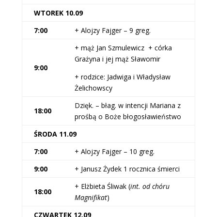
WTOREK 10.09
7:00
+ Alojzy Fajger – 9 greg.
+ mąż Jan Szmulewicz + córka
Grażyna i jej mąż Sławomir
9:00
+ rodzice: Jadwiga i Władysław
Żelichowscy
Dzięk. – błag. w intencji Mariana z
18:00
prośbą o Boże błogosławieństwo
ŚRODA 11.09
7:00
+ Alojzy Fajger – 10 greg.
9:00
+ Janusz Żydek 1 rocznica śmierci
+ Elżbieta Śliwak (
int. od chóru
18:00
Magnifikat
)
CZWARTEK 12.09