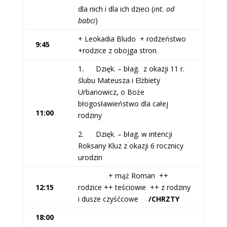
dla nich i dla ich dzieci (
int. od
babci
)
+ Leokadia Bludo + rodzeństwo
9:45
+rodzice z obojga stron
1. Dzięk. – błag. z okazji 11 r.
ślubu Mateusza i Elżbiety
Urbanowicz, o Boże
błogosławieństwo dla całej
11:00
rodziny
2. Dzięk. – błag. w intencji
Roksany Kluz z okazji 6 rocznicy
urodzin
+ mąż Roman ++
12:15
rodzice ++ teściowie ++ z rodziny
i dusze czyśćcowe
/CHRZTY
18:00