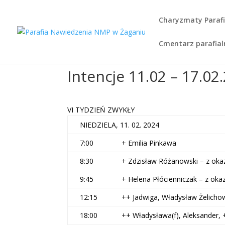
Charyzmaty Parafi
Cmentarz parafial
Intencje 11.02 – 17.02
VI TYDZIEŃ ZWYKŁY
NIEDZIELA, 11. 02. 2024
7:00
+ Emilia Pinkawa
8:30
+ Zdzisław Różanowski – z okazj
9:45
+ Helena Płócienniczak – z okazj
12:15
++ Jadwiga, Władysław Żelicho
18:00
++ Władysława(f), Aleksander, +