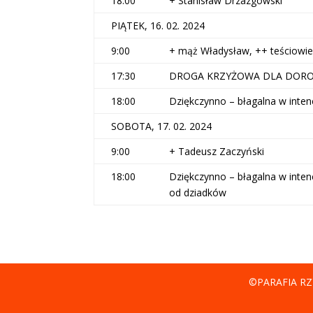
18:00
+ Stanisław Drzazgowski
PIĄTEK, 16. 02. 2024
9:00
+ mąż Władysław, ++ teściowie J
17:30
DROGA KRZYŻOWA DLA DORO
18:00
Dziękczynno – błagalna w intencj
SOBOTA, 17. 02. 2024
9:00
+ Tadeusz Zaczyński
18:00
Dziękczynno – błagalna w intencj
od dziadków
©PARAFIA RZ