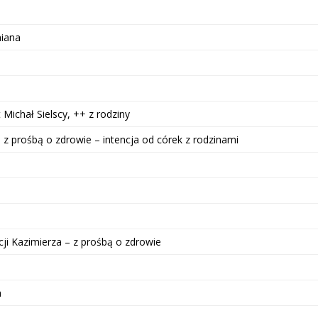
miana
 Michał Sielscy, ++ z rodziny
– z prośbą o zdrowie – intencja od córek z rodzinami
cji Kazimierza – z prośbą o zdrowie
a