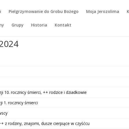
i
Pielgrzymowanie do Grobu Bożego
Moja Jerozolima
K
ny
Grupy
Historia
Kontakt
.2024
i 10. rocznicy śmierci, ++ rodzice i dziadkowie
i 1. rocznicy śmierci
wscy
+ z rodziny, znajomi, dusze cierpiące w czyśćcu