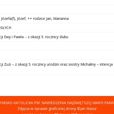
ózefa(f), Józef, ++ rodzice Jan, Marianna
SŁYCH
i Ewy i Pawła – z okazji 5. rocznicy ślubu
i Zuzi – z okazji 5. rocznicy urodzin oraz siostry Michaliny – intencja
YMSKO-KATOLICKA PW. NAWIEDZENIA NAJŚWIĘTSZEJ MARYI PAN
Zdjęcia w oprawie graficznej strony ©Jan Mazur