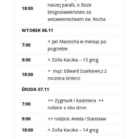
naszej parafii, o Boże
18:00
błogosławieństwo za
wstawiennictwem św. Rocha
WTOREK 06.11
+ Jan Maciocha w miesiąc po
7:00
pogrzebie
9:00
+ Zofia Kaczka – 13 greg.
+ mąż: Edward Szarkiewicz 2
18:00
rocznica śmierci
Ś
RODA 07.11
++ Zygmunt i Kazimiera ++
7:00
rodzice z obu stron
9:00
++ rodzice: Aniela i Stanisław
18:00
+ Zofia Kaczka – 14 greg.