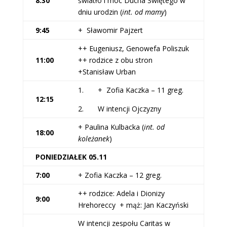
8:30
światło i moc Ducha Świętego w
dniu urodzin (
int. od mamy
)
9:45
+ Sławomir Pajzert
++ Eugeniusz, Genowefa Poliszuk
11:00
++ rodzice z obu stron
+Stanisław Urban
1. + Zofia Kaczka – 11 greg.
12:15
2. W intencji Ojczyzny
+ Paulina Kulbacka (
int. od
18:00
koleżanek
)
PONIEDZIAŁEK 05.11
7:00
+ Zofia Kaczka – 12 greg.
++ rodzice: Adela i Dionizy
9:00
Hrehoreccy + mąż: Jan Kaczyński
W intencji zespołu Caritas w