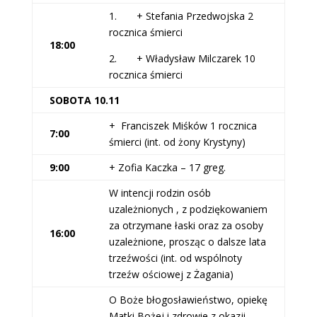
1. + Stefania Przedwojska 2
rocznica śmierci
18:00
2. + Władysław Milczarek 10
rocznica śmierci
SOBOTA 10.11
+ Franciszek Miśków 1 rocznica
7:00
śmierci (int. od żony Krystyny)
9:00
+ Zofia Kaczka – 17 greg.
W intencji rodzin osób
uzależnionych , z podziękowaniem
za otrzymane łaski oraz za osoby
16:00
uzależnione, prosząc o dalsze lata
trzeźwości (int. od wspólnoty
trzeźw ościowej z Żagania)
O Boże błogosławieństwo, opiekę
Matki Bożej i zdrowie z okazji