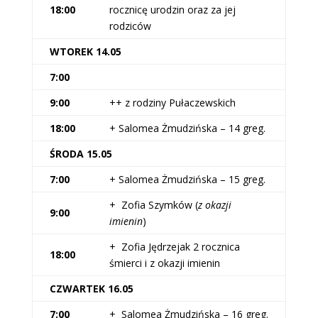
18:00
rocznicę urodzin oraz za jej
rodziców
WTOREK 14.05
7:00
9:00
++ z rodziny Pułaczewskich
18:00
+ Salomea Żmudzińska – 14 greg.
ŚRODA 15.05
7:00
+ Salomea Żmudzińska – 15 greg.
+ Zofia Szymków (
z okazji
9:00
imienin
)
+ Zofia Jędrzejak 2 rocznica
18:00
śmierci i z okazji imienin
CZWARTEK 16.05
7:00
+ Salomea Żmudzińska – 16 greg.