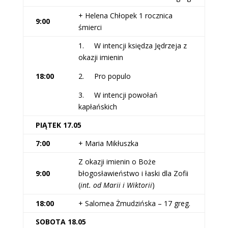
+ Helena Chłopek 1 rocznica
9:00
śmierci
1. W intencji księdza Jędrzeja z
okazji imienin
18:00
2. Pro populo
3. W intencji powołań
kapłańskich
PIĄTEK 17.05
7:00
+ Maria Mikłuszka
Z okazji imienin o Boże
9:00
błogosławieństwo i łaski dla Zofii
(
int. od Marii i Wiktorii
)
18:00
+ Salomea Żmudzińska – 17 greg.
SOBOTA 18.05