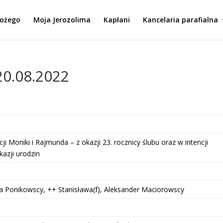
Bożego
Moja Jerozolima
Kapłani
Kancelaria parafialna
20.08.2022
ji Moniki i Rajmunda – z okazji 23. rocznicy ślubu oraz w intencji
kazji urodzin
a Ponikowscy, ++ Stanisława(f), Aleksander Maciorowscy