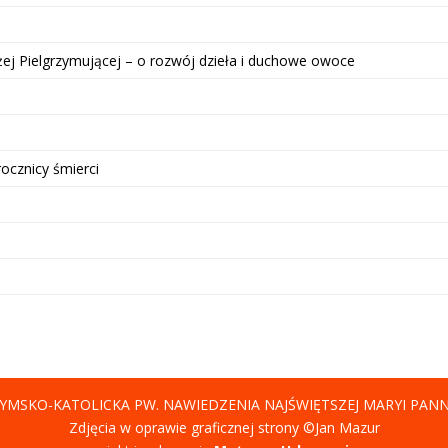
żej Pielgrzymującej – o rozwój dzieła i duchowe owoce
rocznicy śmierci
YMSKO-KATOLICKA PW. NAWIEDZENIA NAJŚWIĘTSZEJ MARYI PAN
Zdjęcia w oprawie graficznej strony ©Jan Mazur