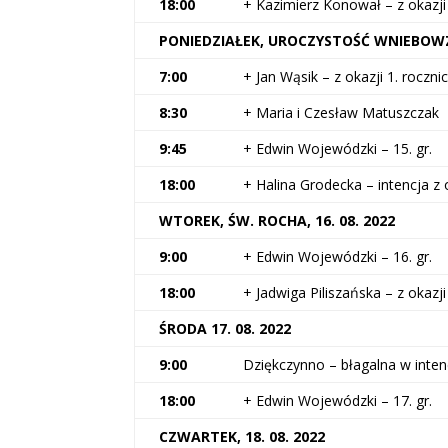
18:00
+ Kazimierz Konował – z okazji 
PONIEDZIAŁEK, UROCZYSTOŚĆ WNIEBOWZIĘ
7:00
+ Jan Wąsik – z okazji 1. roczni
8:30
+ Maria i Czesław Matuszczak
9:45
+ Edwin Wojewódzki – 15. gr.
18:00
+ Halina Grodecka – intencja z 
WTOREK, ŚW. ROCHA, 16. 08. 2022
9:00
+ Edwin Wojewódzki – 16. gr.
18:00
+ Jadwiga Piliszańska – z okazji
ŚRODA 17. 08. 2022
9:00
Dziękczynno – błagalna w intencj
18:00
+ Edwin Wojewódzki – 17. gr.
CZWARTEK, 18. 08. 2022