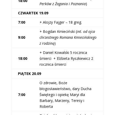
18:00
Perków z Żagania i Poznania
)
CZWARTEK 19.09
7:00
+ Alojzy Fajger – 18 greg.
+ Bogdan Kmieciński (
int. od ojca
9:00
chrzestnego Romana Kmiecińskiego
z rodziną
)
+ Daniel Kowalski 5 rocznica
18:00
śmierci + Elżbieta Ryszkiewicz 2
rocznica śmierci
PIĄTEK 20.09
O zdrowie, Boże
błogosławieństwo, dary Ducha
7:00
Świętego i opiekę Maryi dla
Barbary, Marzeny, Teresy i
Roberta