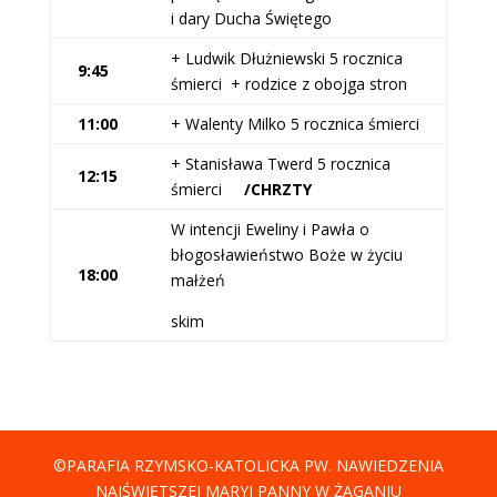
i dary Ducha Świętego
+ Ludwik Dłużniewski 5 rocznica
9:45
śmierci + rodzice z obojga stron
11:00
+ Walenty Milko 5 rocznica śmierci
+ Stanisława Twerd 5 rocznica
12:15
śmierci
/CHRZTY
W intencji Eweliny i Pawła o
błogosławieństwo Boże w życiu
18:00
małżeń
skim
©PARAFIA RZYMSKO-KATOLICKA PW. NAWIEDZENIA
NAJŚWIĘTSZEJ MARYI PANNY W ŻAGANIU