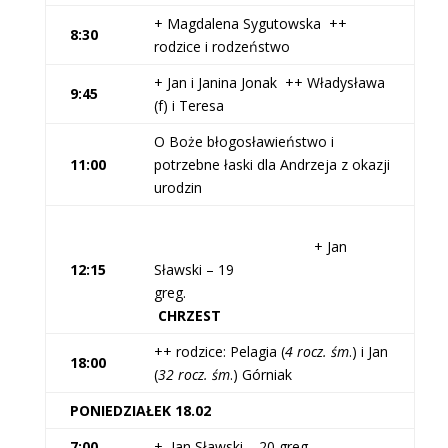
+ Magdalena Sygutowska ++
8:30
rodzice i rodzeństwo
+ Jan i Janina Jonak ++ Władysława
9:45
(f) i Teresa
O Boże błogosławieństwo i
11:00
potrzebne łaski dla Andrzeja z okazji
urodzin
+ Jan
12:15
Sławski – 19
greg.
CHRZEST
++ rodzice: Pelagia (
4 rocz. śm
.) i Jan
18:00
(
32 rocz. śm
.) Górniak
PONIEDZIAŁEK 18.02
7:00
+ Jan Sławski – 20 greg.