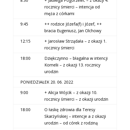
8:30
+ Jadwiga Pogorzelec – z okazji 4.
rocznicy śmierci – intencja od
męża z córkami
9:45
++ rodzice Józefa(f) i Józef, ++
bracia Eugeniusz, Jan Olchowy
12:15
+ Jarosław Strządała – z okazji 1.
rocznicy śmierci
18:00
Dziękczynno – błagalna w intencji
Kornelii – z okazji 13. rocznicy
urodzin
PONIEDZIAŁEK 20. 06. 2022
9:00
+ Alicja Wójcik – z okazji 10.
rocznicy śmierci – z okazji urodzin
18:00
O łaskę zdrowia dla Teresy
Skarżyńskiej – intencje a z okazji
urodzin – od córek z rodziną