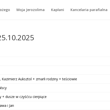
Bożego
Moja Jerozolima
Kapłani
Kancelaria parafialna
25.10.2025
 Kazimierz Auksztol + zmarli rodziny + teściowie
alscy
 + dusze w czyśćcu cierpiące
awa i Jan