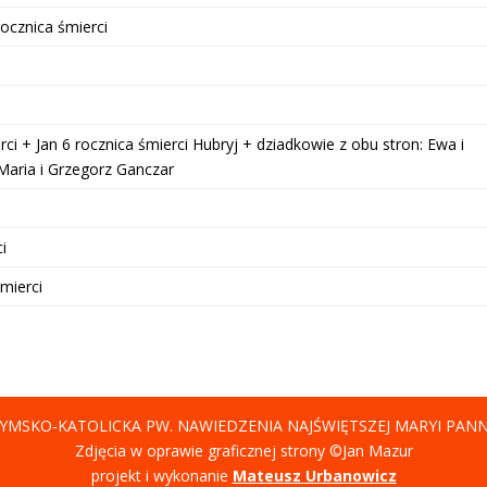
ocznica śmierci
erci + Jan 6 rocznica śmierci Hubryj + dziadkowie z obu stron: Ewa i
: Maria i Grzegorz Ganczar
ci
mierci
YMSKO-KATOLICKA PW. NAWIEDZENIA NAJŚWIĘTSZEJ MARYI PAN
Zdjęcia w oprawie graficznej strony ©Jan Mazur
projekt i wykonanie
Mateusz Urbanowicz