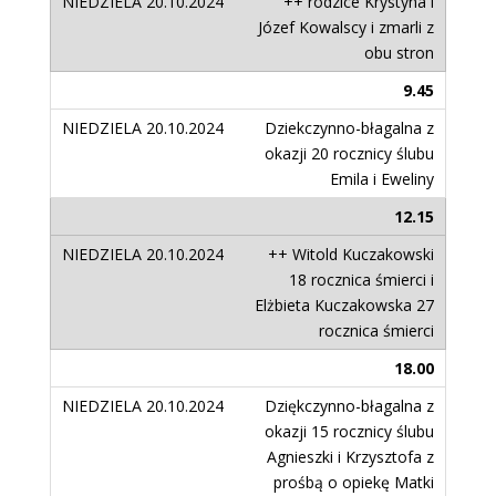
++ rodzice Krystyna i
Józef Kowalscy i zmarli z
obu stron
9.45
Dziekczynno-błagalna z
okazji 20 rocznicy ślubu
Emila i Eweliny
12.15
++ Witold Kuczakowski
18 rocznica śmierci i
Elżbieta Kuczakowska 27
rocznica śmierci
18.00
Dziękczynno-błagalna z
okazji 15 rocznicy ślubu
Agnieszki i Krzysztofa z
prośbą o opiekę Matki