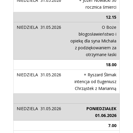
+ Józef Nowacki 30
rocznica śmierci
12.15
O Boże
błogosławieństwo i
opiekę dla syna Michała
z podziękowaniem za
otrzymane łaski
18.00
+ Ryszard Ślimak
intencja od Eugeniusz
Chrząstek z Marianną
PONIEDZIAŁEK
01.06.2026
7.00