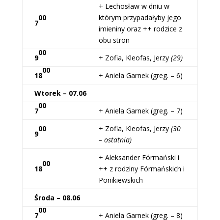
+ Lechosław w dniu w
00
którym przypadałyby jego
7
imieniny oraz ++ rodzice z
obu stron
00
9
+ Zofia, Kleofas, Jerzy
(29)
00
18
+ Aniela Garnek (greg. – 6)
Wtorek – 07.06
00
7
+ Aniela Garnek (greg. – 7)
00
+ Zofia, Kleofas, Jerzy
(30
9
– ostatnia)
+ Aleksander Fórmański i
00
18
++ z rodziny Fórmańskich i
Ponikiewskich
Środa – 08.06
00
7
+ Aniela Garnek (greg. – 8)