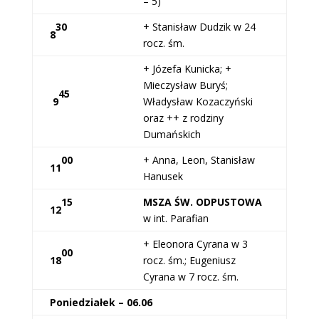
– 5)
30
+ Stanisław Dudzik w 24
8
rocz. śm.
+ Józefa Kunicka; +
Mieczysław Buryś;
45
9
Władysław Kozaczyński
oraz ++ z rodziny
Dumańskich
00
+ Anna, Leon, Stanisław
11
Hanusek
15
MSZA ŚW. ODPUSTOWA
12
w int. Parafian
+ Eleonora Cyrana w 3
00
18
rocz. śm.; Eugeniusz
Cyrana w 7 rocz. śm.
Poniedziałek – 06.06