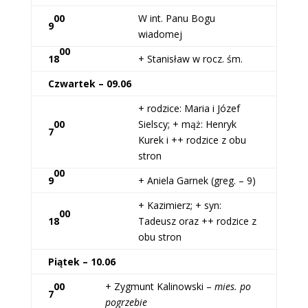
00
W int. Panu Bogu
9
wiadomej
00
18
+ Stanisław w rocz. śm.
Czwartek – 09.06
+ rodzice: Maria i Józef
00
Sielscy; + mąż: Henryk
7
Kurek i ++ rodzice z obu
stron
00
9
+ Aniela Garnek (greg. – 9)
+ Kazimierz; + syn:
00
18
Tadeusz oraz ++ rodzice z
obu stron
Piątek – 10.06
00
+ Zygmunt Kalinowski –
mies. po
7
pogrzebie