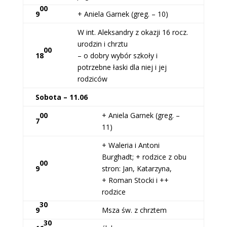
00
9
+ Aniela Garnek (greg. – 10)
W int. Aleksandry z okazji 16 rocz.
urodzin i chrztu
00
18
– o dobry wybór szkoły i
potrzebne łaski dla niej i jej
rodziców
Sobota – 11.06
00
+ Aniela Garnek (greg. –
7
11)
+ Waleria i Antoni
Burghadt; + rodzice z obu
00
9
stron: Jan, Katarzyna,
+ Roman Stocki i ++
rodzice
30
9
Msza św. z chrztem
30