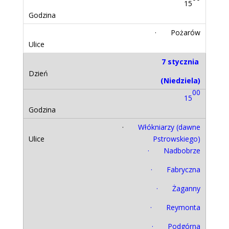
15
· Pożarów
7 stycznia
(Niedziela)
00
15
·
Włókniarzy (dawne
Pstrowskiego)
· Nadbobrze
· Fabryczna
· Żaganny
· Reymonta
· Podgórna