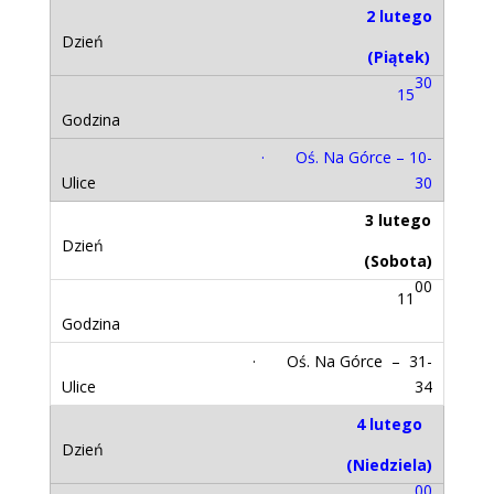
2 lutego
(Piątek)
30
15
· Oś. Na Górce – 10-
30
3 lutego
(Sobota)
00
11
· Oś. Na Górce – 31-
34
4 lutego
(Niedziela)
00