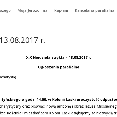
Bożego
Moja Jerozolima
Kapłani
Kancelaria parafialna
13.08.2017 r.
XIX Niedziela zwykła – 13.08.2017 r.
Og
łoszenia parafialne
charystię.
Lity
ńskiego o godz. 14.00. w Kolonii Laski uroczystość odpust
eucharystyczny oraz poświęci nową ambonę i obraz Jezusa Miłosierne
adzie Kościoła i mieszkańcom Kolonii Laski dziękujemy za niezwykłą t