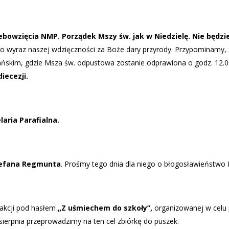
iebowzię
cia NMP.
Porządek Mszy św. jak w Niedzielę. Nie będzie
ako wyraz naszej wdzięczności za Boże dary przyrody. Przypominamy, 
ańskim, gdzie Msza św. odpustowa zostanie odprawiona o godz. 12.
iecezji.
aria Parafialna.
Stefana Regmunta
. Prośmy tego dnia dla niego o błogosławieństwo 
w akcji pod hasłem
„Z uśmiechem do szkoły”,
organizowanej w celu 
 sierpnia przeprowadzimy na ten cel zbiórkę do puszek.