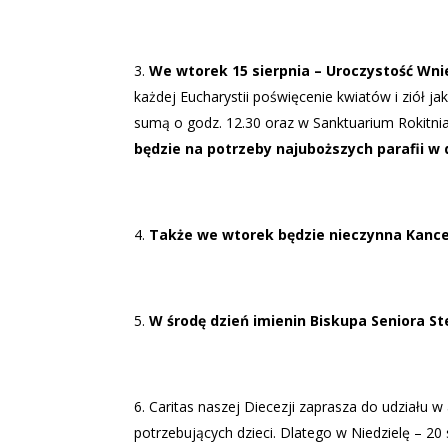
W
e wtorek 15 sierpnia – Uroczystość Wn
każdej Eucharystii poświęcenie kwiatów i ziół j
sumą o godz. 12.30 oraz w Sanktuarium Rokitni
będzie na potrzeby najuboższych parafii w d
Także we wtorek będzie nieczynna Kancel
W środę dzień imienin Biskupa Seniora 
Caritas naszej Diecezji zaprasza do udziału 
potrzebujących dzieci. Dlatego w Niedzielę – 20