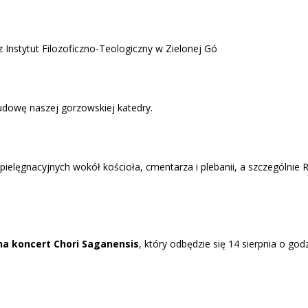
 Instytut Filozoficzno-Teologiczny w Zielonej Gó
udowę naszej gorzowskiej katedry.
ielęgnacyjnych wokół kościoła, cmentarza i plebanii, a szczególn
na koncert Chori Saganensis
, który odbędzie się 14 sierpnia o god
.