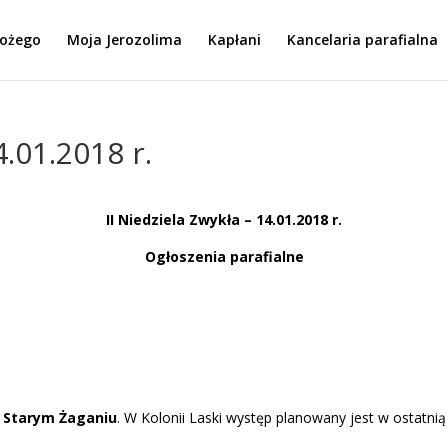
Bożego
Moja Jerozolima
Kapłani
Kancelaria parafialna
4.01.2018 r.
II Niedziela Zwykła – 14.01.2018 r.
Og
łoszenia parafialne
w Starym Żaganiu
. W Kolonii Laski występ planowany jest w ostatnią 