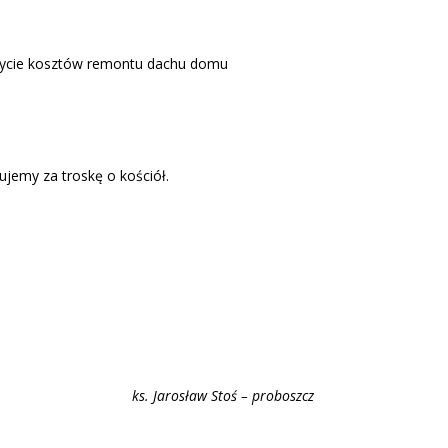
okrycie kosztów remontu dachu domu
jemy za troskę o kościół.
ks. Jaros
ław Stoś – proboszcz