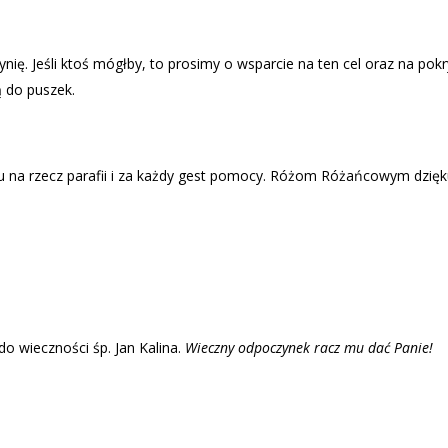
ię. Jeśli ktoś mógłby, to prosimy o wsparcie na ten cel oraz na p
ą do puszek.
u na rzecz parafii i za każdy gest pomocy. Różom Różańcowym dzięku
o wieczności śp. Jan Kalina.
Wieczny odpoczynek racz mu dać Panie!