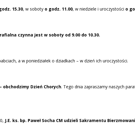
godz. 15.30
, w soboty
o godz. 11.00
, w niedziele i uroczystości
o go
afialna czynna jest w soboty od 9.00 do 10.30.
bciach, a w poniedziałek o dziadkach – w dzień ich uroczystości.
 – obchodzimy Dzień Chorych
. Tego dnia zapraszamy naszych par
0,
J.E. ks. bp. Paweł Socha CM udzieli Sakramentu Bierzmowan