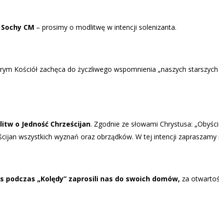
a Sochy
CM
– prosimy o modlitwę w intencji solenizanta.
órym Kościół zachęca do życzliwego wspomnienia „naszych starszych brac
itw o Jedność Chrześcijan
. Zgodnie ze słowami Chrystusa: „Obyście
ścijan wszystkich wyznań oraz obrządków. W tej intencji zapraszam
s podczas „Kolędy” zaprosili nas do swoich domów,
za otwartoś