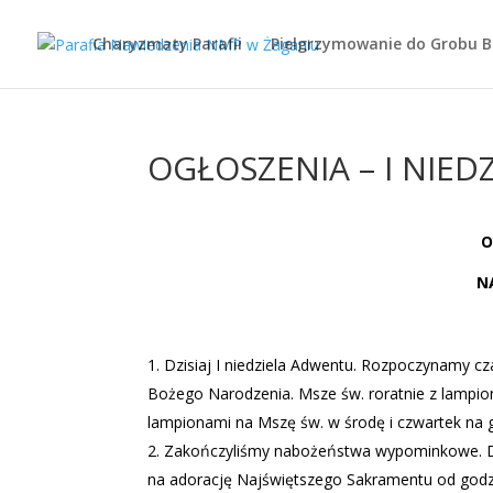
Charyzmaty Parafii
Pielgrzymowanie do Grobu 
OGŁOSZENIA – I NIED
O
N
Dzisiaj I niedziela Adwentu. Rozpoczynamy cz
Bożego Narodzenia. Msze św. roratnie z lampion
lampionami na Mszę św. w środę i czwartek na g
Zakończyliśmy nabożeństwa wypominkowe. Dzi
na adorację Najświętszego Sakramentu od godz.