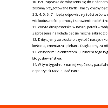
PZC zaprasza do włączenia się do Bożonarodz
zostaną przygotowane kartki i każdy chętny bę
2 3, 4, 5, 6, 7 – będą odpowiadały ilości osób 
wielkoduszności, pomocy i sprawienia radości n
Wizyta duszpasterska w naszej parafii – trad
Zaproszenia na kolędę będzie można zabrać z boc
Dziękujemy za troskę o czystość naszych k
kościoła, cmentarza i plebanii. Dziękujemy za of
Wszystkim Solenizantom i Jubilatem tego ty
błogosławieństwa.
W tym tygodniu z naszej wspólnoty parafialn
odpoczynek racz jej dać Panie…