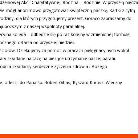
eniowej Akcji Charytatywnej: Rodzina – Rodzinie. W przyszłą niedzi
dzie mógł anonimowo przygotować świąteczną paczkę. Kartki z cyfrą
w rodziny, dla których przygotujemy prezent. Gorąco zapraszamy do
ajuboższym z naszej wspólnoty parafialnej.
ycyjna kolęda – odbędzie się po raz kolejny w zmienionej formule.
znego ołtarza od przyszłej niedzieli.
ościołów. Dziękujemy za pomoc w pracach pielęgnacyjnych wokół
iary składane na tacę na bieżące utrzymanie naszej parafii.
godnia składamy serdeczne życzenia zdrowia i Bożego
ej odeszli do Pana śp. Robert Gibas, Ryszard Kurosz. Wieczny