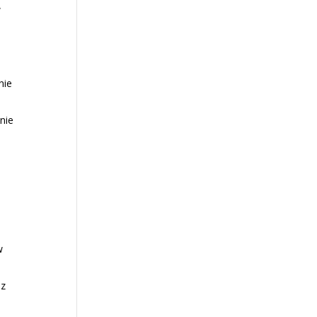
w
nie
nie
a
w
az