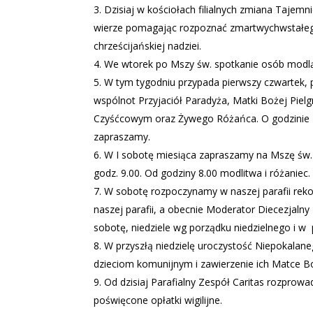
Dzisiaj w kościołach filialnych zmiana Tajemn
wierze pomagając rozpoznać zmartwychwstałego
chrześcijańskiej nadziei.
We wtorek po Mszy św. spotkanie osób modlą
W tym tygodniu przypada pierwszy czwartek, p
wspólnot Przyjaciół Paradyża, Matki Bożej Pie
Czyśćcowym oraz Żywego Różańca. O godzinie 
zapraszamy.
W I sobotę miesiąca zapraszamy na Mszę św
godz. 9.00. Od godziny 8.00 modlitwa i różaniec.
W sobotę rozpoczynamy w naszej parafii rekol
naszej parafii, a obecnie Moderator Diecezjaln
sobotę, niedziele wg porządku niedzielnego i w
W przyszłą niedzielę uroczystość Niepokala
dzieciom komunijnym i zawierzenie ich Matce Boż
Od dzisiaj Parafialny Zespół Caritas rozprowad
poświęcone opłatki wigilijne.