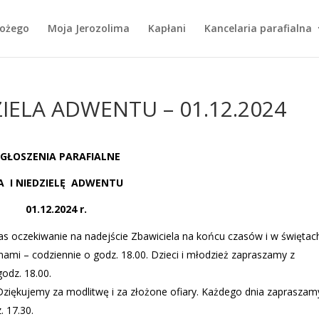
Bożego
Moja Jerozolima
Kapłani
Kancelaria parafialna
ZIELA ADWENTU – 01.12.2024
GŁOSZENIA PARAFIALNE
A
I NIEDZIELĘ
ADWENTU
01.12.2024 r.
as oczekiwanie na nadejście Zbawiciela na końcu czasów i w świętac
ami – codziennie o godz. 18.00. Dzieci i młodzież zapraszamy z
odz. 18.00.
ękujemy za modlitwę i za złożone ofiary. Każdego dnia zapraszam
 17.30.