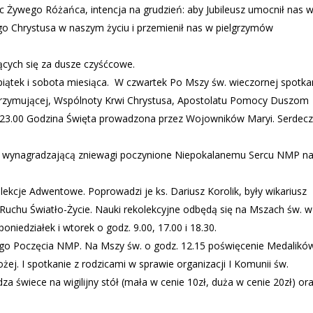
ic Żywego Różańca, intencja na grudzień: aby Jubileusz umocnił nas 
 Chrystusa w naszym życiu i przemienił nas w pielgrzymów
cych się za dusze czyśćcowe.
iątek i sobota miesiąca.
W czwartek Po Mszy św. wieczornej spotka
lgrzymującej, Wspólnoty Krwi Chrystusa, Apostolatu Pomocy Duszom
23.00 Godzina Święta prowadzona przez Wojowników Maryi. Serdecz
. wynagradzającą zniewagi poczynione Niepokalanemu Sercu NMP n
ekcje Adwentowe. Poprowadzi je ks. Dariusz Korolik, były wikariusz
y Ruchu Światło-Życie. Nauki rekolekcyjne odbędą się na Mszach św. w
poniedziałek i wtorek o godz. 9.00, 17.00 i 18.30.
nego Poczęcia NMP. Na Mszy św. o godz. 12.15 poświęcenie Medalikó
ej. I spotkanie z rodzicami w sprawie organizacji I Komunii św.
za świece na wigilijny stół (mała w cenie 10zł, duża w cenie 20zł) or