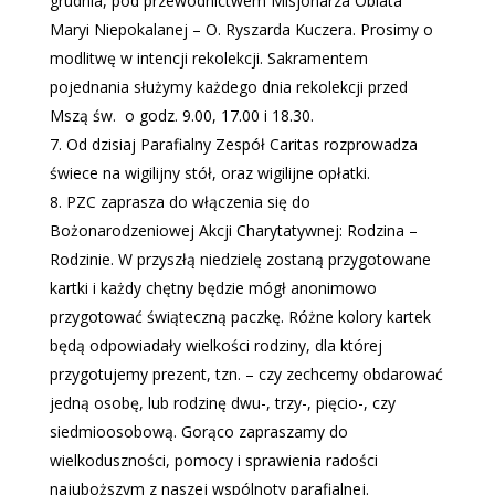
grudnia, pod przewodnictwem Misjonarza Oblata
Maryi Niepokalanej – O. Ryszarda Kuczera. Prosimy o
modlitwę w intencji rekolekcji. Sakramentem
pojednania służymy każdego dnia rekolekcji przed
Mszą św.
o godz. 9.00, 17.00 i 18.30.
Od dzisiaj Parafialny Zespół Caritas rozprowadza
świece na wigilijny stół, oraz wigilijne opłatki.
PZC zaprasza do włączenia się do
Bożonarodzeniowej Akcji Charytatywnej: Rodzina –
Rodzinie. W przyszłą niedzielę zostaną przygotowane
kartki i każdy chętny będzie mógł anonimowo
przygotować świąteczną paczkę. Różne kolory kartek
będą odpowiadały wielkości rodziny, dla której
przygotujemy prezent, tzn. – czy zechcemy obdarować
jedną osobę, lub rodzinę dwu-, trzy-, pięcio-, czy
siedmioosobową. Gorąco zapraszamy do
wielkoduszności, pomocy i sprawienia radości
najuboższym z naszej wspólnoty parafialnej.