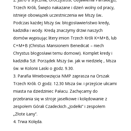
Trzech Króli, Święto nakazane i dzień wolny od pracy,
istnieje obowiązek uczestniczenia we Mszy św..
Podczas każdej Mszy św. błogosławieństwo kredy,
kadzidła i wody. Kredą znaczymy drzwi naszych
domów wypisując litery imion Trzech Króli K+M+B, lub
C+M+B (Christus Mansionem Benedicat – niech
Chrystus błogosławi temu domowi). Komplet kredy i
kadzidła 5zł. Porządek Mszy św. jak w niedzielę , Msza
św. w Kolonii Laski o godz. 9.30.
Parafia Wniebowzięcia NMP zaprasza na Orszak
Trzech Króli. O godz. 12.30 Msza św. i przejście ulicami
miasta na dziedziniec Pałacu. Zachęcamy do
przebrania się w stroje jasełkowe i kolędowanie z
zespołem Górali Czadeckich „Jodełki” i zespołem
„Złote Łany”.
Trwa Kolęda.