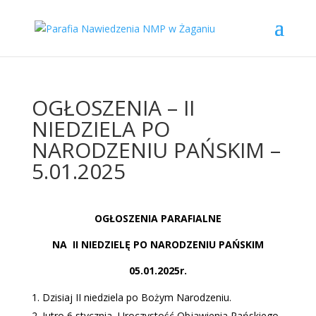
OGŁOSZENIA – II
NIEDZIELA PO
NARODZENIU PAŃSKIM –
5.01.2025
OGŁOSZENIA PARAFIALNE
NA
II NIEDZIELĘ PO NARODZENIU PAŃSKIM
05.01.2025r.
Dzisiaj II niedziela po Bożym Narodzeniu.
Jutro 6 stycznia, Uroczystość Objawienia Pańskiego,