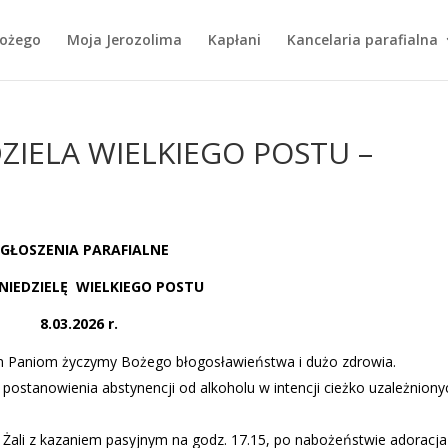
Bożego
Moja Jerozolima
Kapłani
Kancelaria parafialna
DZIELA WIELKIEGO POSTU –
GŁOSZENIA PARAFIALNE
I NIEDZIELĘ
WIELKIEGO POSTU
8.03.2026 r.
tkim Paniom życzymy Bożego błogosławieństwa i dużo zdrowia.
stanowienia abstynencji od alkoholu w intencji cieżko uzależnionyc
Żali z kazaniem pasyjnym na godz. 17.15, po nabożeństwie adoracja