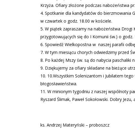
Krzyża. Ofiary złożone podczas nabożeństwa pr
Spotkanie dla kandydatów do bierzmowania Gr
w czwartek o godz. 18.00 w kościele.
W piątek zapraszamy na nabożeństwa Drogi Krz
przygotowujących się do I Komunii św.) o godz. 
Spowiedź Wielkopostna w
naszej parafii odb
W tym miesiącu chorych odwiedzimy przed Świ
Po każdej Mszy św. są do nabycia paschaliki n
Dziękujemy za ofiary składane na bieżące utrz
10.Wszystkim Solenizantom i Jubilatem tego
błogosławieństwa.
W minionym tygodniu z naszej wspólnoty par
Ryszard Ślimak, Paweł Sokołowski. Dobry Jezu, 
ks. Andrzej Materyński – proboszcz