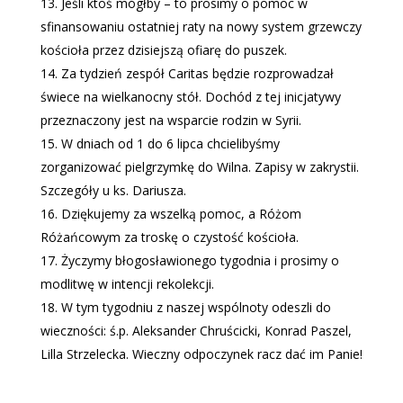
Jeśli ktoś mógłby – to prosimy o pomoc w
sfinansowaniu ostatniej raty na nowy system grzewczy
kościoła przez dzisiejszą ofiarę do puszek.
Za tydzień zespół Caritas będzie rozprowadzał
świece na wielkanocny stół. Dochód z tej inicjatywy
przeznaczony jest na wsparcie rodzin w Syrii.
W dniach od 1 do 6 lipca chcielibyśmy
zorganizować pielgrzymkę do Wilna. Zapisy w zakrystii.
Szczegóły u ks. Dariusza.
Dziękujemy za wszelką pomoc, a Różom
Różańcowym za troskę o czystość kościoła.
Życzymy błogosławionego tygodnia i prosimy o
modlitwę w intencji rekolekcji.
W tym tygodniu z naszej wspólnoty odeszli do
wieczności: ś.p. Aleksander Chruścicki, Konrad Paszel,
Lilla Strzelecka. Wieczny odpoczynek racz dać im Panie!