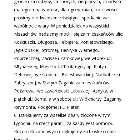
gronie i za rodziny, za chorych, cierpiących, zmarłych
ma ogromną wartość, dlatego w miarę możliwości
prosimy o odwiedzenie świątyni i spotkanie we
wspólnocie wiary. W poniedziałek na wszystkich
Mszach św. będziemy modlili się za mieszkańców ulic:
Kościuszki, Długosza, Felbigera, Poniatowskiego,
Jagielońskiej, Stromej, Henryka Wiernego,
Poprzecznej, Zacisze i Zamkowej, we wtorek ul.:
Młynarskiej, Mieszka I, Chrobrego , bp. Pluty i
Dębowej, we środę ul.: Bolesławieckiej, Nadbobrze i
Fabrycznej; w Starym Żaganiu za mieszkańców
Pożarowa, we czwartek ul.: Lubuskiej i Asnyka, w
piątek ul.: Bema, a w sobotę ul.: Włókniarzy, Żaganny,
Reymonta, Podgórnej i E. Plater.
Dziękujemy za wszelkie ofiary złożone w tym
tygodniu na rzecz parafii i za każdy gest pomocy.
Różom Różańcowym dziękujemy za troskę o nasz
kościół.