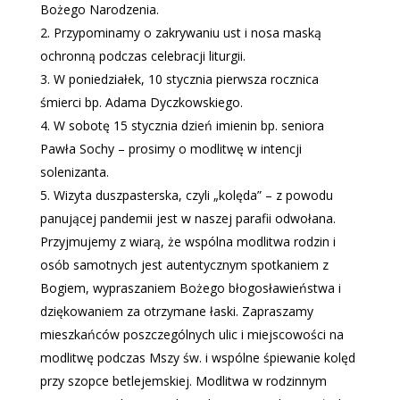
Bożego Narodzenia.
Przypominamy o zakrywaniu ust i nosa maską
ochronną podczas celebracji liturgii.
W poniedziałek, 10 stycznia pierwsza rocznica
śmierci bp. Adama Dyczkowskiego.
W sobotę 15 stycznia dzień imienin bp. seniora
Pawła Sochy – prosimy o modlitwę w intencji
solenizanta.
Wizyta duszpasterska, czyli „kolęda” – z powodu
panującej pandemii jest w naszej parafii odwołana.
Przyjmujemy z wiarą, że wspólna modlitwa rodzin i
osób samotnych jest autentycznym spotkaniem z
Bogiem, wypraszaniem Bożego błogosławieństwa i
dziękowaniem za otrzymane łaski. Zapraszamy
mieszkańców poszczególnych ulic i miejscowości na
modlitwę podczas Mszy św. i wspólne śpiewanie kolęd
przy szopce betlejemskiej. Modlitwa w rodzinnym