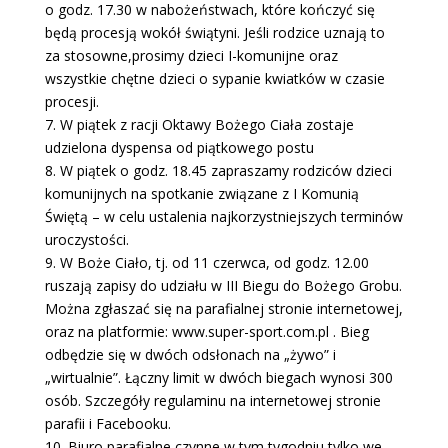
o godz. 17.30 w nabożeństwach, które kończyć się
będą procesją wokół świątyni. Jeśli rodzice uznają to
za stosowne,prosimy dzieci I-komunijne oraz
wszystkie chętne dzieci o sypanie kwiatków w czasie
procesji.
7. W piątek z racji Oktawy Bożego Ciała zostaje
udzielona dyspensa od piątkowego postu
8. W piątek o godz. 18.45 zapraszamy rodziców dzieci
komunijnych na spotkanie związane z I Komunią
Świętą – w celu ustalenia najkorzystniejszych terminów
uroczystości.
9. W Boże Ciało, tj. od 11 czerwca, od godz. 12.00
ruszają zapisy do udziału w III Biegu do Bożego Grobu.
Można zgłaszać się na parafialnej stronie internetowej,
oraz na platformie: www.super-sport.com.pl . Bieg
odbędzie się w dwóch odsłonach na „żywo” i
„wirtualnie”. Łączny limit w dwóch biegach wynosi 300
osób. Szczegóły regulaminu na internetowej stronie
parafii i Facebooku.
10. Biuro parafialne czynne w tym tygodniu tylko we