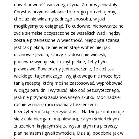
nawet pewność wiecznego życia. Zmartwychwstały
Chrystus przynosi właśnie to, czego potrzebujemy,
chociaż nie widzimy żadnego sposobu, w jaki
moglibyśmy to osiągnąć. To cudowne, niepowtarzalne
życie ziemskie oczyszczone ze wszelkich wad i nędzy
zostaje przeniesione w wieczność. Niepojęta szansa
jest tak piękna, że niejeden staje wobec niej jak
uczniowie Jezusa, którzy z radości nie wierzyli,
ponieważ wydaje się to zbyt piękne, żeby było
prawdziwe. Powiedzmy jednoznacznie, że coś tak
wielkiego, tajemniczego i wyjątkowego nie może być
tanią receptą, którą można zastosować, wypróbować
w ciągu paru dni i wyrzucić jako coś bezużytecznego,
jeśli nie przynosi zaplanowanego skutku. Moc nadziei
rośnie w miarę mocowania z bezsensem i
bezużytecznością rzeczywistości. Nadzieja konfrontuje
się z całą nieogarnioną niewiarą, całym śmiertelnym
znużeniem kryjącym się za wysuniętym na pierwszy
plan hałasem i gwałtownością. Dzisiaj, podobnie jak w