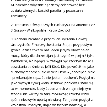
Miłosierdzia włącznie będziemy celebrować bez
udziału wiernych, kościół parafialny pozostanie
zamknięty.
2. Transmisje świątecznych Eucharystii na antenie TVP
3 Gorzów Wielkopolski i Radia Zachód.
3. Kochani Parafianie przyjmijcie życzenia z okazji
Uroczystości Zmartwychwstania. Stając przy pustym
grobie Jezusa trwa w nas jeden jedyny obraz pełen
mocy, który dla chrześcijan jest czymś więcej niż tylko
symbolem, ale będącą w zasięgu ręki rzeczywistością
powstania ze śmierci. Jeśli Ktoś, Kto powrócił nie jako
duchowy fenomen, ale w ciele i krwi – „dotknijcie Mnie
i przekonajcie się…, że nie jestem duchem”. Przybył nie
jako wymysł żywej wiary uczniów, ponieważ stało się
to w momencie, kiedy żaden z nich w najmniejszym
stopniu nie wierzył w taką możliwość i toczył ostry
spór z niezwykle upartą niewiarą. Ten Jeden przybył z
królestwa umarłych, dając wszystkim nadzieję, a