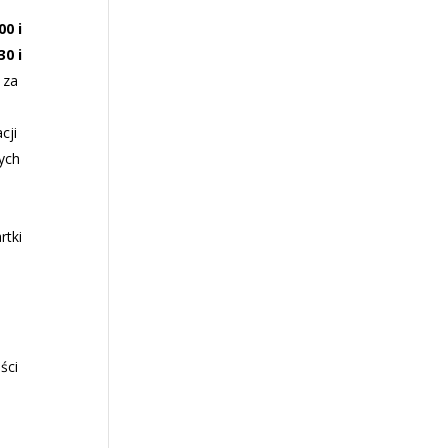
00 i
30 i
 za
cji
ych
rtki
ści