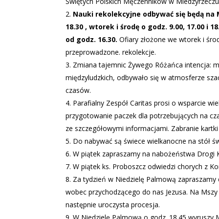
Świętych Polskich Męczenników w Miedzyrzeczu.
Nauki rekolekcyjne odbywać się będą na Ms
18.30 , wtorek i środę o godz. 9.00, 17.00 i
od godz. 16.30.
Ofiary złożone we wtorek i śro
przeprowadzone. rekolekcje.
Zmiana tajemnic Żywego Różańca intencja: mód
międzyludzkich, odbywało się w atmosferze sza
czasów.
Parafialny Zespół Caritas prosi o wsparcie wi
przygotowanie paczek dla potrzebujących na cz
ze szczegółowymi informacjami. Zabranie kartki 
Do nabywać są świece wielkanocne na stół świ
W piątek zapraszamy na nabożeństwa Drogi Krz
W piątek ks. Proboszcz odwiedzi chorych z K
Za tydzień w Niedzielę Palmową zapraszamy 
wobec przychodzącego do nas Jezusa. Na Mszy ś
następnie uroczysta procesja.
W Niedzielę Palmową o godz. 18.45 wyruszy M