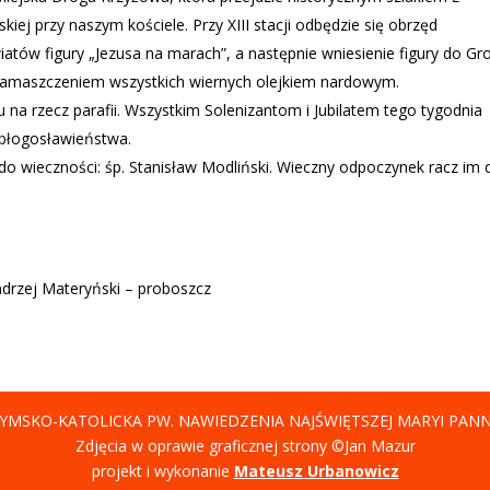
ej przy naszym kościele. Przy XIII stacji odbędzie się obrzęd
atów figury „Jezusa na marach”, a następnie wniesienie figury do Gr
amaszczeniem wszystkich wiernych olejkiem nardowym.
 na rzecz parafii. Wszystkim Solenizantom i Jubilatem tego tygodnia
 błogosławieństwa.
do wieczności: śp. Stanisław Modliński. Wieczny odpoczynek racz im 
ndrzej Materyński – proboszcz
YMSKO-KATOLICKA PW. NAWIEDZENIA NAJŚWIĘTSZEJ MARYI PAN
Zdjęcia w oprawie graficznej strony ©Jan Mazur
projekt i wykonanie
Mateusz Urbanowicz