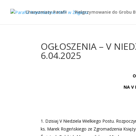
Charyzmaty Parafii
Pielgrzymowanie do Grobu 
OGŁOSZENIA – V NIED
6.04.2025
O
NA V 
Dzisiaj V Niedziela Wielkiego Postu. Rozpocz
ks. Marek Rogeńskiego ze Zgromadzenia Księży P