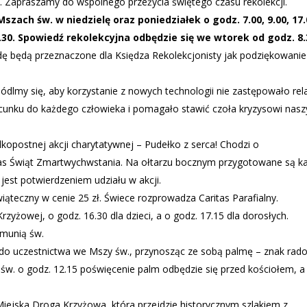
 Zapraszamy do wspólnego przeżycia świętego czasu rekolekcji.
zach św. w niedzielę oraz poniedziałek o godz. 7.00, 9.00, 17.
 18.30. Spowiedź rekolekcyjna odbędzie się we wtorek od godz. 8.
dę będą przeznaczone dla Księdza Rekolekcjonisty jak podziękowanie
lmy się, aby korzystanie z nowych technologii nie zastępowało rela
cunku do każdego człowieka i pomagało stawić czoła kryzysowi nasz
elkopostnej akcji charytatywnej – Pudełko z serca! Chodzi o
as Świąt Zmartwychwstania. Na ołtarzu bocznym przygotowane są ka
jest potwierdzeniem udziału w akcji.
ąteczny w cenie 25 zł. Świece rozprowadza Caritas Parafialny.
yżowej, o godz. 16.30 dla dzieci, a o godz. 17.15 dla dorosłych.
omunią św.
do uczestnictwa we Mszy św., przynosząc ze sobą palmę – znak rado
w. o godz. 12.15 poświęcenie palm odbędzie się przed kościołem, a
iejska Droga Krzyżowa, która przejdzie historycznym szlakiem z