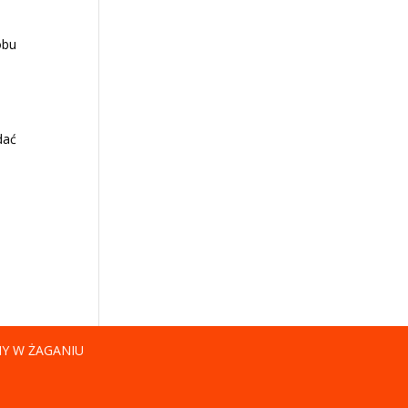
obu
dać
NY W ŻAGANIU