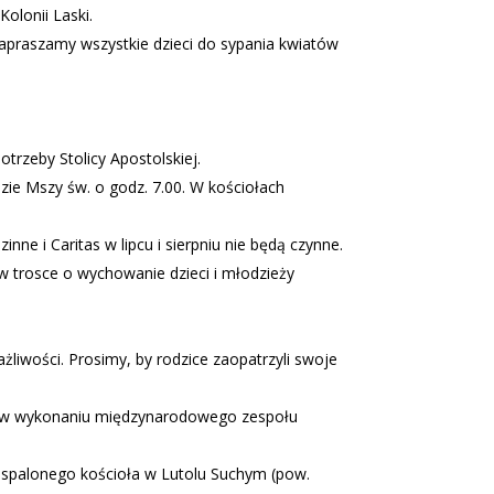
olonii Laski.
apraszamy wszystkie dzieci do sypania kwiatów
trzeby Stolicy Apostolskiej.
zie Mszy św. o godz. 7.00. W kościołach
nne i Caritas w lipcu i sierpniu nie będą czynne.
w trosce o wychowanie dzieci i młodzieży
żliwości. Prosimy, by rodzice zaopatrzyli swoje
go w wykonaniu międzynarodowego zespołu
y spalonego kościoła w Lutolu Suchym (pow.