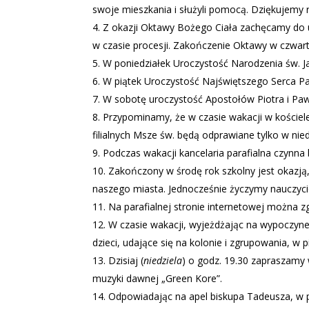
swoje mieszkania i służyli pomocą. Dziękujemy r
Z okazji Oktawy Bożego Ciała zachęcamy do u
w czasie procesji. Zakończenie Oktawy w czwa
W poniedziałek Uroczystość Narodzenia św. Ja
W piątek Uroczystość Najświętszego Serca Pa
W sobotę uroczystość Apostołów Piotra i Pawł
Przypominamy, że w czasie wakacji w kościele
filialnych Msze św. będą odprawiane tylko w nied
Podczas wakacji kancelaria parafialna czynna b
Zakończony w środę rok szkolny jest okazją
naszego miasta. Jednocześnie życzymy nauczyc
Na parafialnej stronie internetowej można 
W czasie wakacji, wyjeżdżając na wypoczynek,
dzieci, udające się na kolonie i zgrupowania, w
Dzisiaj (
niedziela
) o godz. 19.30 zapraszamy
muzyki dawnej „Green Kore”.
Odpowiadając na apel biskupa Tadeusza, w p