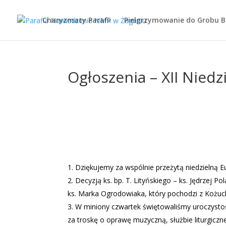
Charyzmaty Parafii
Pielgrzymowanie do Grobu 
Ogłoszenia – XII Niedz
Dziękujemy za wspólnie przeżytą niedzielną Eu
Decyzją ks. bp. T. Lityńskiego – ks. Jędrzej 
ks. Marka Ogrodowiaka, który pochodzi z Kożu
W miniony czwartek świętowaliśmy uroczystoś
za troskę o oprawę muzyczną, służbie liturgicznej