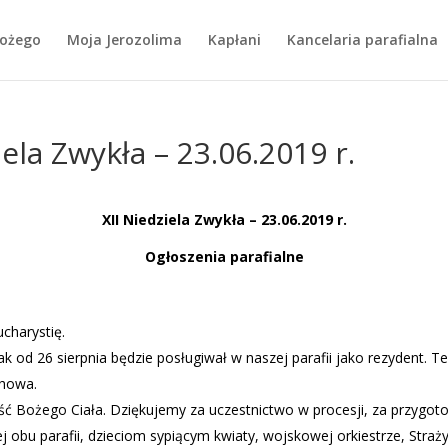
Bożego
Moja Jerozolima
Kapłani
Kancelaria parafialna
iela Zwykła – 23.06.2019 r.
XII Niedziela Zwykła – 23.06.2019 r.
Ogłoszenia parafialne
charystię.
Polak od 26 sierpnia będzie posługiwał w naszej parafii jako rezyden
chowa.
ć Bożego Ciała. Dziękujemy za uczestnictwo w procesji, za przygo
 obu parafii, dzieciom sypiącym kwiaty, wojskowej orkiestrze, Straży M