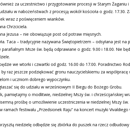
ównież za uczestnictwo i przygotowanie procesji w Starym Żaganiu i K
działu w nabożeństwach z procesją wokół kościoła o godz. 17.30. Z
rtek wraz z poświęceniem wianków.
na Chrzciciela.
na Jezusa – nie obowiązuje post od potraw mięsnych.
a. Taca – tradycyjnie nazywana Świętopietrzem – odsyłana jest na po
 parafialnym Msze św. będą odprawiane o godz. 9.00 i 18.00. Nie będ
ziele.
ędzie we wtorki i czwartki od godz. 16.00 do 17.00. Poradnictwo Rodzi
, by raz jeszcze podziękować gronu nauczycielskiemu za współpracę 
ielom i uczniom dobrego wypoczynku.
zgłaszać się do udziału w wrześniowym II Biegu do Bożego Grobu.
 pamiętajmy o modlitwie, niedzielnej Mszy św. i chrześcijańskiej wra
 pisemną prośbę o umożliwienie uczestniczenia w niedzielnej Mszy św.
 w ramach festiwalu „Przedsionek Raju” na koncert muzyki Vivaldie
rzyszłą niedzielę odbędzie się zbiórka do puszek na rzecz odbudow