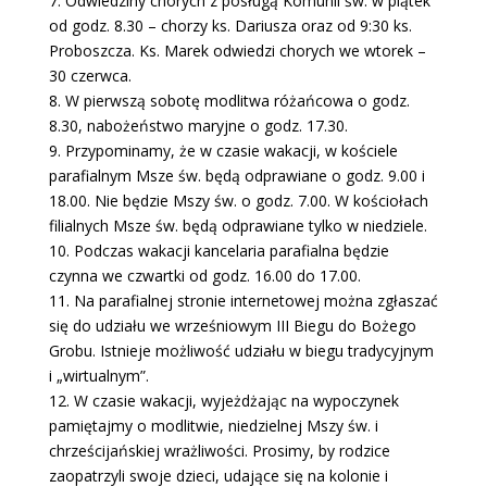
7. Odwiedziny chorych z posługą Komunii św. w piątek
od godz. 8.30 – chorzy ks. Dariusza oraz od 9:30 ks.
Proboszcza. Ks. Marek odwiedzi chorych we wtorek –
30 czerwca.
8. W pierwszą sobotę modlitwa różańcowa o godz.
8.30, nabożeństwo maryjne o godz. 17.30.
9. Przypominamy, że w czasie wakacji, w kościele
parafialnym Msze św. będą odprawiane o godz. 9.00 i
18.00. Nie będzie Mszy św. o godz. 7.00. W kościołach
filialnych Msze św. będą odprawiane tylko w niedziele.
10. Podczas wakacji kancelaria parafialna będzie
czynna we czwartki od godz. 16.00 do 17.00.
11. Na parafialnej stronie internetowej można zgłaszać
się do udziału we wrześniowym III Biegu do Bożego
Grobu. Istnieje możliwość udziału w biegu tradycyjnym
i „wirtualnym”.
12. W czasie wakacji, wyjeżdżając na wypoczynek
pamiętajmy o modlitwie, niedzielnej Mszy św. i
chrześcijańskiej wrażliwości. Prosimy, by rodzice
zaopatrzyli swoje dzieci, udające się na kolonie i