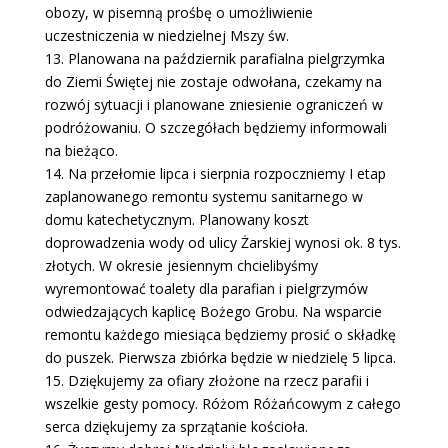
obozy, w pisemną prośbę o umożliwienie
uczestniczenia w niedzielnej Mszy św.
13. Planowana na październik parafialna pielgrzymka
do Ziemi Świętej nie zostaje odwołana, czekamy na
rozwój sytuacji i planowane zniesienie ograniczeń w
podróżowaniu. O szczegółach będziemy informowali
na bieżąco.
14. Na przełomie lipca i sierpnia rozpoczniemy I etap
zaplanowanego remontu systemu sanitarnego w
domu katechetycznym. Planowany koszt
doprowadzenia wody od ulicy Żarskiej wynosi ok. 8 tys.
złotych. W okresie jesiennym chcielibyśmy
wyremontować toalety dla parafian i pielgrzymów
odwiedzających kaplicę Bożego Grobu. Na wsparcie
remontu każdego miesiąca będziemy prosić o składkę
do puszek. Pierwsza zbiórka będzie w niedzielę 5 lipca.
15. Dziękujemy za ofiary złożone na rzecz parafii i
wszelkie gesty pomocy. Różom Różańcowym z całego
serca dziękujemy za sprzątanie kościoła.