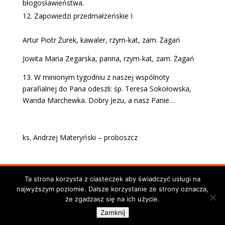
błogosławieństwa.
Zapowiedzi przedmałżeńskie I
Artur Piotr Żurek, kawaler, rzym-kat, zam. Żagań
Jowita Maria Zegarska, panna, rzym-kat, zam. Żagań
13. W minionym tygodniu z naszej wspólnoty
parafialnej do Pana odeszli: śp. Teresa Sokołowska,
Wanda Marchewka. Dobry Jezu, a nasz Panie…
ks. Andrzej Materyński – proboszcz
Ta strona korzysta z ciasteczek aby świadczyć usługi na
©PARAFIA RZYMSKO-KATOLICKA PW. NAWIEDZENIA
najwyższym poziomie. Dalsze korzystanie ze strony oznacza,
NAJŚWIĘTSZEJ MARYI PANNY W ŻAGANIU
że zgadzasz się na ich użycie.
Zdjęcia w oprawie graficznej strony ©Jan Mazur
Zamknij
projekt i wykonanie
Mateusz Urbanowicz