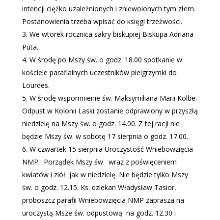
intencji ciężko uzależnionych i zniewolonych tym złem.
Postanowienia trzeba wpisać do księgi trzeźwości.
We wtorek rocznica sakry biskupiej Biskupa Adriana
Puta.
W środę po Mszy św. o godz. 18.00 spotkanie w
kościele parafialnych uczestników pielgrzymki do
Lourdes.
W środę wspomnienie św. Maksymiliana Marii Kolbe.
Odpust w Kolonii Laski zostanie odprawiony w przyszłą
niedzielę na Mszy św. o godz. 14.00. Z tej racji nie
będzie Mszy św. w sobotę 17 sierpnia o godz. 17.00.
W czwartek 15 sierpnia Uroczystość Wniebowzięcia
NMP.
Porządek Mszy św.
wraz z poświęceniem
kwiatów i ziół
jak w niedzielę. Nie będzie tylko Mszy
św. o godz. 12.15. Ks. dziekan Władysław Tasior,
proboszcz parafii Wniebowzięcia NMP zaprasza na
uroczystą Msze św. odpustową
na godz. 12.30 i