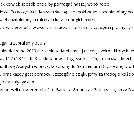
 jakikolwiek sposób chcieliby pomagać naszej wspólnocie
pieski. Po wszystkich Mszach św. będzie możliwość złożenia ofiary d
wielu uzdolnionych młodych ludzi z ubogich rodzin.
zić wdzięczności wszystkim nauczycielom mieszkającym i pracującym n
ganiu zebraliśmy 300 zł.
lendarze na 2019 r. z sanktuariami naszej diecezji, wśród których j
wyjazd 27 i 28.10’ do 3 sanktuariów – Łagiewniki – Częstochowa i Miec
 modlitwę Akatystu w przyszła sobotę do Seminarium Duchownego w 
iu oraz każdy gest pomocy. Szczególne dziękujemy za troskę o kośc
 na cały tydzień.
ej odeszli do wieczności ś.p.: Barbara Gmurczyk-Grabowska, Jerzy D