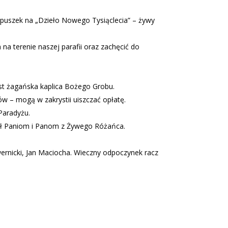
o puszek na „Dzieło Nowego Tysiąclecia” – żywy
a terenie naszej parafii oraz zachęcić do
est żagańska kaplica Bożego Grobu.
hów – mogą w zakrystii uiszczać opłatę.
Paradyżu.
iół Paniom i Panom z Żywego Różańca.
wernicki, Jan Maciocha. Wieczny odpoczynek racz