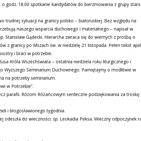
w. o godz. 18.00 spotkanie kandydatów do bierzmowania z grupy stars
 trudnej sytuacji na granicy polsko – białoruskiej. Bez względu na
trzebują naszego wsparcia duchowego i materialnego – napisał w
. Stanisław Gądecki. Hierarcha zwraca się do wiernych z prośbą o
w z granicy po Mszach św. w niedzielę 21 listopada. Pełen tekst ape
ostry i braci w potrzebie.
tusa Króla Wszechświata – ostatnia niedziela roku liturgicznego i
ego Wyższego Seminarium Duchownego. Pamiętajmy o modlitwie w
ona na potrzeby seminarium.
wi w Potrzebie”.
zecz parafii. Różom Różańcowym serdeczne podziękowania za troskę
eli i błogosławionego tygodnia.
ej odeszła do wieczności: śp. Leokadia Peksa. Wieczny odpoczynek r