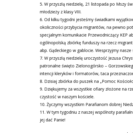
W przyszłą niedzielę, 21 listopada po Mszy ś
młodzieży z klasy VIII.
Od kilku tygodni jesteśmy świadkami wyjątkowo
okoliczności przybycia migrantów, na pewno po
specjalnym komunikacie Przewodniczący KEP abp
ogólnopolską zbiórkę funduszy na rzecz migrantó
abp. Gądeckiego w gablocie. Wesprzyjmy nasze si
W przyszłą niedzielę uroczystość Jezusa Chrys
patronalne święto Zielonogórsko – Gorzowski
intencji kleryków i formatorów, taca przeznacz
Dzisiaj zbiórka do puszek na „Pomoc Kościoło
Dziękujemy za wszystkie ofiary złożone na r
czystość w naszym kościele.
Życzymy wszystkim Parafianom dobrej Niedzi
W tym tygodniu z naszej wspólnoty parafialn
jej dać Panie!