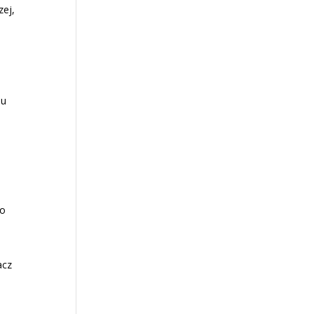
zej,
lu
 o
acz