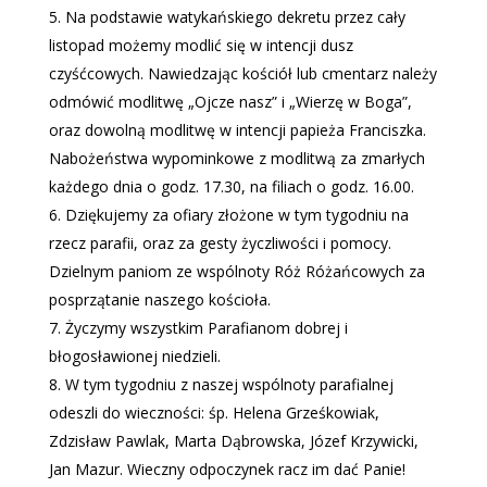
Na podstawie watykańskiego dekretu przez cały
listopad możemy modlić się w intencji dusz
czyśćcowych. Nawiedzając kościół lub cmentarz należy
odmówić modlitwę „Ojcze nasz” i „Wierzę w Boga”,
oraz dowolną modlitwę w intencji papieża Franciszka.
Nabożeństwa wypominkowe z modlitwą za zmarłych
każdego dnia o godz. 17.30, na filiach o godz. 16.00.
Dziękujemy za ofiary złożone w tym tygodniu na
rzecz parafii, oraz za gesty życzliwości i pomocy.
Dzielnym paniom ze wspólnoty Róż Różańcowych za
posprzątanie naszego kościoła.
Życzymy wszystkim Parafianom dobrej i
błogosławionej niedzieli.
W tym tygodniu z naszej wspólnoty parafialnej
odeszli do wieczności: śp. Helena Grześkowiak,
Zdzisław Pawlak, Marta Dąbrowska, Józef Krzywicki,
Jan Mazur. Wieczny odpoczynek racz im dać Panie!