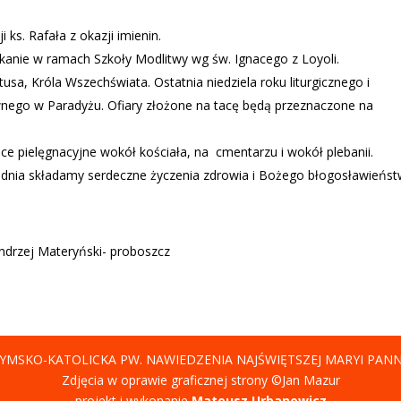
ks. Rafała z okazji imienin.
kanie w ramach Szkoły Modlitwy wg św. Ignacego z Loyoli.
usa, Króla Wszechświata. Ostatnia niedziela roku liturgicznego i
ego w Paradyżu. Ofiary złożone na tacę będą przeznaczone na
ace pielęgnacyjne wokół kościała, na
cmentarzu i wokół plebanii.
odnia składamy serdeczne życzenia zdrowia i Bożego błogosławieńst
Andrzej Materyński- proboszcz
YMSKO-KATOLICKA PW. NAWIEDZENIA NAJŚWIĘTSZEJ MARYI PAN
Zdjęcia w oprawie graficznej strony ©Jan Mazur
projekt i wykonanie
Mateusz Urbanowicz