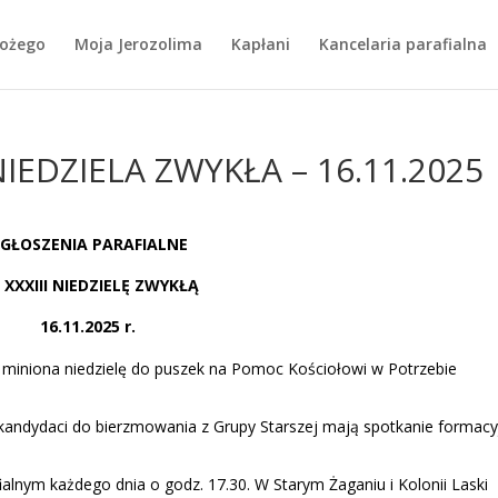
Bożego
Moja Jerozolima
Kapłani
Kancelaria parafialna
NIEDZIELA ZWYKŁA – 16.11.2025
GŁOSZENIA PARAFIALNE
 XXXIII NIEDZIELĘ ZWYKŁĄ
16.11.2025 r.
. W miniona niedzielę do puszek na Pomoc Kościołowi w Potrzebie
0 kandydaci do bierzmowania z Grupy Starszej mają spotkanie formac
nym każdego dnia o godz. 17.30. W Starym Żaganiu i Kolonii Laski