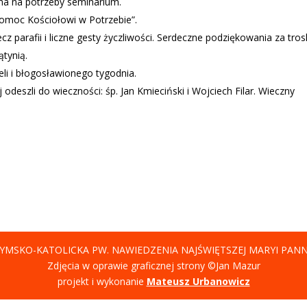
ona na potrzeby seminarium.
omoc Kościołowi w Potrzebie”.
cz parafii i liczne gesty życzliwości. Serdeczne podziękowania za tro
ątynią.
li i błogosławionego tygodnia.
odeszli do wieczności: śp. Jan Kmieciński i Wojciech Filar. Wieczny
YMSKO-KATOLICKA PW. NAWIEDZENIA NAJŚWIĘTSZEJ MARYI PAN
Zdjęcia w oprawie graficznej strony ©Jan Mazur
projekt i wykonanie
Mateusz Urbanowicz