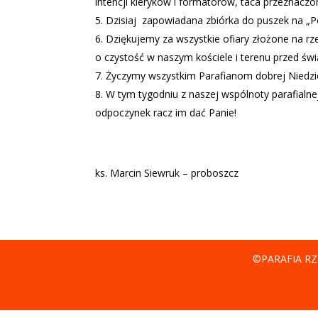
intencji kleryków i formatorów, taca przeznacz
Dzisiaj
zapowiadana zbiórka do puszek na „P
Dziękujemy za wszystkie ofiary złożone na rze
o czystość w naszym kościele i terenu przed świ
Życzymy wszystkim Parafianom dobrej Niedzie
W tym tygodniu z naszej wspólnoty parafialnej 
odpoczynek racz im dać Panie!
ks. Marcin Siewruk – proboszcz
©PARAFIA RZ