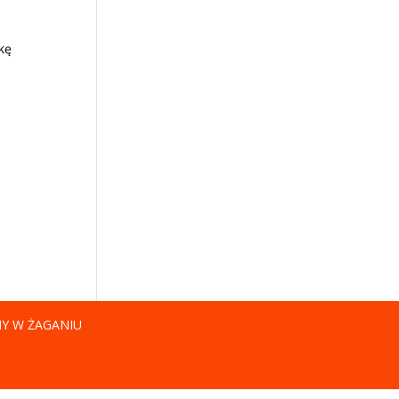
skę
NY W ŻAGANIU