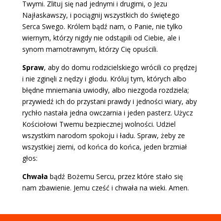
Twymi. Zlituj się nad jednymi i drugimi, o Jezu
Najłaskawszy, i pociągnij wszystkich do świętego
Serca Swego. Królem bądź nam, o Panie, nie tylko
wiernym, którzy nigdy nie odstąpili od Ciebie, ale i
synom marnotrawnym, którzy Cię opuścili.
Spraw
, aby do domu rodzicielskiego wrócili co prędzej
i nie zginęli z nędzy i głodu. Króluj tym, których albo
błędne mniemania uwiodły, albo niezgoda rozdziela;
przywiedź ich do przystani prawdy i jedności wiary, aby
rychło nastała jedna owczarnia i jeden pasterz. Użycz
Kościołowi Twemu bezpiecznej wolności. Udziel
wszystkim narodom spokoju i ładu. Spraw, żeby ze
wszystkiej ziemi, od końca do końca, jeden brzmiał
głos:
Chwała
bądź Bożemu Sercu, przez które stało się
nam zbawienie. Jemu cześć i chwała na wieki. Amen.