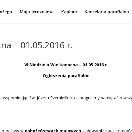
Bożego
Moja Jerozolima
Kapłani
Kancelaria parafialna
na – 01.05.2016 r.
VI Niedziela Wielkanocna
–
01.05.2016 r.
Og
łoszenia parafialne
– wspominając św. Józefa Rzemieślnika – pragniemy pamiętać o wszys
ej modlitwy w
nabożeństwach majowych
– słowami Litanii Loretań