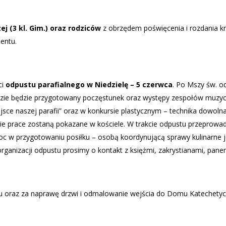
j (3 kl. Gim.)
oraz rodziców
z obrzędem poświęcenia i rozdania k
mentu.
ci
odpustu parafialnego w Niedzielę – 5 czerwca
. Po Mszy św. o
e będzie przygotowany poczęstunek oraz występy zespołów muzyczn
jsce naszej parafii” oraz w konkursie plastycznym – technika dowolna
kie prace zostaną pokazane w kościele. W trakcie odpustu przeprowad
 w przygotowaniu posiłku – osobą koordynującą sprawy kulinarne jes
 organizacji odpustu prosimy o kontakt z księżmi, zakrystianami, 
u oraz za naprawę drzwi i odmalowanie wejścia do Domu Katechetycz