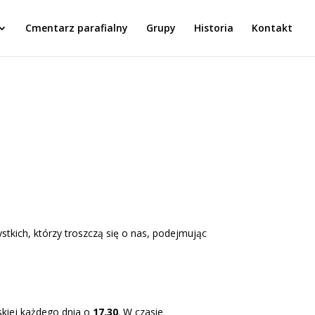
Cmentarz parafialny
Grupy
Historia
Kontakt
tkich, którzy troszczą się o nas, podejmując
skiej każdego dnia o
17.30
. W czasie