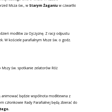
rzed Msza św., w
Starym Żaganiu
w czwartki
 dzień modlitw za Ojczyznę. Z racji odpustu
k. W kościele parafialnym Msze św. o godz.
Po Mszy św. spotkanie zelatorów Róż
nną animować będzie wspólnota modlitewna z
 członkowie Rady Parafialnej będą zbierać do
tego.