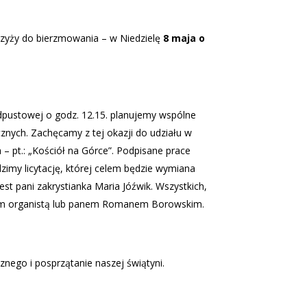
rzyży do bierzmowania – w Niedzielę
8 maja o
dpustowej o godz. 12.15. planujemy wspólne
ych. Zachęcamy z tej okazji do udziału w
 – pt.: „Kościół na Górce”. Podpisane prace
zimy licytację, której celem będzie wymiana
t pani zakrystianka Maria Jóźwik. Wszystkich,
panem organistą lub panem Romanem Borowskim.
nego i posprzątanie naszej świątyni.