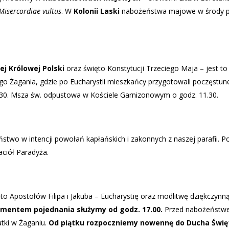
Misercordiae vultus
. W
Kolonii Laski
nabożeństwa majowe w środy p
ej Królowej Polski
oraz święto Konstytucji Trzeciego Maja – jest to
o Żagania, gdzie po Eucharystii mieszkańcy przygotowali poczęstune
 16.30. Msza św. odpustowa w Kościele Garnizonowym o godz. 11.30.
stwo w intencji powołań kapłańskich i zakonnych z naszej parafii. 
ciół Paradyża.
to Apostołów Filipa i Jakuba – Eucharystię oraz modlitwę dziękczy
mentem pojednania służymy od godz. 17.00.
Przed nabożeństwem
tki w Żaganiu.
Od piątku rozpoczniemy nowennę do Ducha Świę