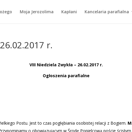
Bożego
Moja Jerozolima
Kapłani
Kancelaria parafialna
 26.02.2017 r.
VIII Niedziela Zwykła – 26.02.2017 r.
Og
łoszenia parafialne
elkiego Postu. Jest to czas pogłębiania osobistej relacji z Bogiem.
Ms
rzypominamy o obowiązującym w Środę Popielcową poście ścisłym d