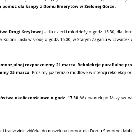
a pomoc dla księży z Domu Emerytów w Zielonej Górze.
two Drogi Krzyżowej
– dla dzieci i młodzieży o godz. 16.30, dla dor
 Kolonii Laski w środę o godz. 16.00, w Starym Żaganiu w czwartek o
gimnazjalnej rozpoczniemy 21 marca
.
Rekolekcje parafialne pr
niemy 25 marca.
Prosimy już teraz o modlitwę w intencji rekolekcji o
eństwa okolicznościowe o godz. 17.30
. W czwartek po Mszy św. wi
j tradycyjnie zbiórka do puszek na pomoc dla Domu Samotnej Matk