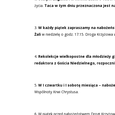
życia.
Taca w tym dniu przeznaczona jest n
W każdy piątek zapraszamy na nabożeńs
Żali
w niedzielę o godz. 17.15. Droga Krzyżowa w
Rekolekcje wielkopostne dla młodzieży 
redaktora z Gościa Niedzielnego, rozpocz
W I czwartku i I sobotę miesiąca – naboż
Wspólnoty Krwi Chrystusa.
W piątek przed nabożeństwem Drogi Krzyżowe