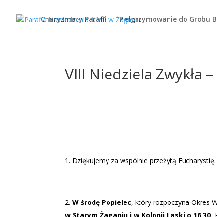
Charyzmaty Parafii
Pielgrzymowanie do Grobu 
VIII Niedziela Zwykła –
Dziękujemy za wspólnie przeżytą Eucharystię.
W środę Popielec
, który rozpoczyna Okres Wi
w Starym Żaganiu i w Kolonii Laski o 16.30.
P