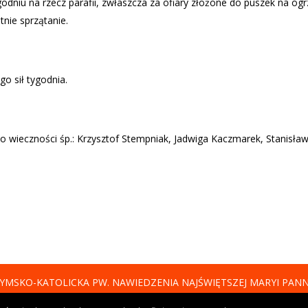
dniu na rzecz parafii, zwłaszcza za ofiary złożone do puszek na og
ie sprzątanie.
o sił tygodnia.
o wieczności śp.: Krzysztof Stempniak, Jadwiga Kaczmarek, Stanisława
YMSKO-KATOLICKA PW. NAWIEDZENIA NAJŚWIĘTSZEJ MARYI PAN
Zdjęcia w oprawie graficznej strony ©Jan Mazur