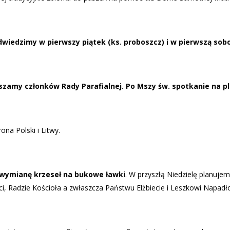
dzimy w pierwszy piątek (ks. proboszcz) i w pierwszą sobotę 
szamy członków Rady Parafialnej. Po Mszy św. spotkanie na pl
na Polski i Litwy.
y wymianę krzeseł na bukowe ławki
. W przyszłą Niedzielę planuje
i, Radzie Kościoła a zwłaszcza Państwu Elżbiecie i Leszkowi Napadło