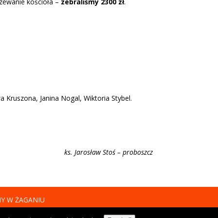
rzewanie kościoła –
zebraliśmy 2300 zł
.
 Kruszona, Janina Nogal, Wiktoria Stybel.
ks. Jarosław Stoś – proboszcz
NY W ŻAGANIU