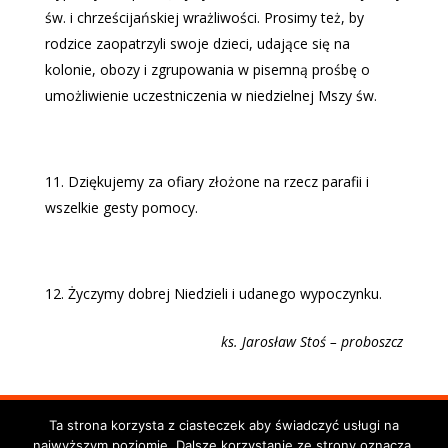
św. i chrześcijańskiej wrażliwości. Prosimy też, by
rodzice zaopatrzyli swoje dzieci, udające się na
kolonie, obozy i zgrupowania w pisemną prośbę o
umożliwienie uczestniczenia w niedzielnej Mszy św.
Dziękujemy za ofiary złożone na rzecz parafii i
wszelkie gesty pomocy.
Życzymy dobrej Niedzieli i udanego wypoczynku.
ks. Jaros
ław Stoś – proboszcz
©PARAFIA RZYMSKO-KATOLICKA PW. NAWIEDZENIA
Ta strona korzysta z ciasteczek aby świadczyć usługi na
najwyższym poziomie. Dalsze korzystanie ze strony oznacza,