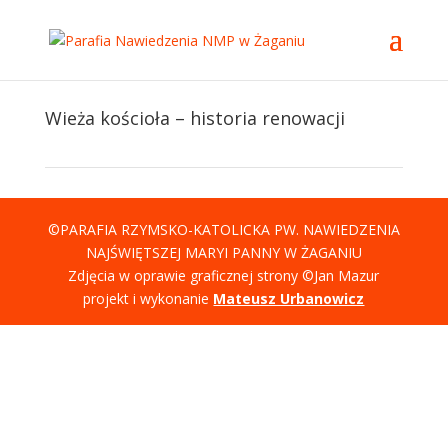
Wieża kościoła – historia renowacji
©PARAFIA RZYMSKO-KATOLICKA PW. NAWIEDZENIA
NAJŚWIĘTSZEJ MARYI PANNY W ŻAGANIU
Zdjęcia w oprawie graficznej strony ©Jan Mazur
projekt i wykonanie
Mateusz Urbanowicz